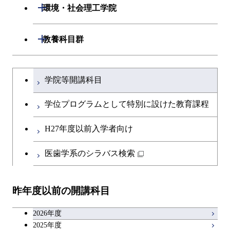
開閉
生命理工学系
開閉
ース
環境・社会理工学院
専門科目
知能情報コース
情報工学コース
専門科目
生命理工学コース
原子核工学コース
開閉
建築学系
開閉
教養科目群
研究関連科目
ライフエンジニアリングコ
ライフエンジニアリングコ
地球生命コース
開閉
土木・環境工学系
建築学コース
ース
文系教養科目
大学院課程を切り替える
ース
学院等開講科目
人間医療科学技術コース
開閉
融合理工学系
エンジニアリングデザイン
土木工学コース
知能情報コース
英語科目
地球生命コース
コース
学位プログラムとして特別に設けた教育課程
物質・情報卓越コース
開閉
社会・人間科学系
エンジニアリングデザイン
地球環境共創コース
エネルギー・情報コース
第二外国語科目
人間医療科学技術コース
都市・環境学コース
コース
H27年度以前入学者向け
開閉
イノベーション科学系
エネルギーコース
社会・人間科学コース
人間医療科学技術コース
日本語・日本文化科目
物質・情報卓越コース
医歯学系のシラバス検索
超スマート社会卓越コース
都市・環境学コース
開閉
技術経営専門職学位課程
エネルギー・情報コース
超スマート社会卓越コース
イノベーション科学コース
物質・情報卓越コース
教職科目
超スマート社会卓越コース
超スマート社会卓越コース
昨年度以前の開講科目
専門科目
エンジニアリングデザイン
人間医療科学技術コース
技術経営専門職学位課程
超スマート社会卓越コース
キャリア科目
コース
2026年度
アントレプレナーシップ科目
2025年度