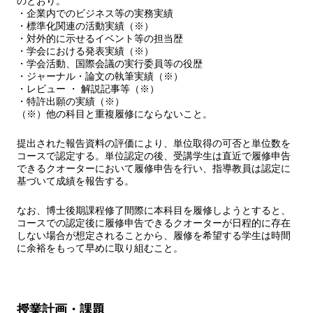
のとおり。
・企業内でのビジネス等の実務実績
・標準化関連の活動実績（※）
・対外的に示せるイベント等の担当歴
・学会における発表実績（※）
・学会活動、国際会議の実行委員等の役歴
・ジャーナル・論文の執筆実績（※）
・レビュー ・ 解説記事等（※）
・特許出願の実績（※）
（※）他の科目と重複履修にならないこと。
提出された報告資料の評価により、単位取得の可否と単位数を
コースで認定する。単位認定の後、受講学生は直近で履修申告
できるクオーターにおいて履修申告を行い、指導教員は認定に
基づいて成績を報告する。
なお、博士後期課程修了間際に本科目を履修しようとすると、
コースでの認定後に履修申告できるクオーターが日程的に存在
しない場合が想定されることから、履修を希望する学生は時間
に余裕をもって早めに取り組むこと。
授業計画・課題