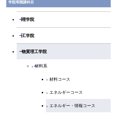
学院等開講科目
開閉
理学院
開閉
数学系
開閉
工学院
開閉
物理学系
数学コース
開閉
機械系
開閉
物質理工学院
開閉
化学系
物理学コース
開閉
システム制御系
機械コース
開閉
材料系
開閉
地球惑星科学系
物質・情報卓越コース
化学コース
開閉
電気電子系
エネルギーコース
システム制御コース
材料コース
専門科目
エネルギーコース
地球惑星科学コース
開閉
情報通信系
エネルギー・情報コース
エンジニアリングデザイン
電気電子コース
エネルギーコース
コース
エネルギー・情報コース
地球生命コース
開閉
経営工学系
エンジニアリングデザイン
エネルギーコース
情報通信コース
エネルギー・情報コース
コース
人間医療科学技術コース
物質・情報卓越コース
専門科目
エネルギー・情報コース
エンジニアリングデザイン
経営工学コース