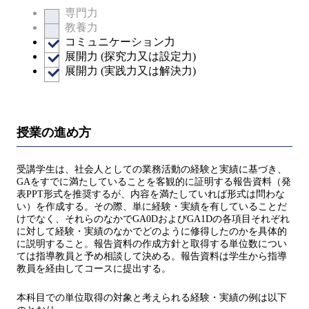
専門力
教養力
コミュニケーション力
展開力 (探究力又は設定力)
展開力 (実践力又は解決力)
授業の進め方
受講学生は、社会人としての業務活動の経験と実績に基づき、
GAをすでに満たしていることを客観的に証明する報告資料（発
表PPT形式を推奨するが、内容を満たしていれば形式は問わな
い）を作成する。その際、単に経験・実績を有していることだ
けでなく、それらのなかでGA0DおよびGA1Dの各項目それぞれ
に対して経験・実績のなかでどのように修得したのかを具体的
に説明すること。報告資料の作成方針と取得する単位数につい
ては指導教員と予め相談して決める。報告資料は学生から指導
教員を経由してコースに提出する。
本科目での単位取得の対象と考えられる経験・実績の例は以下