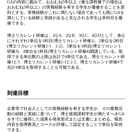
GAの内容に鑑みて、おおむね5年以上（修士課程修了の場合は
おおむね3年以上）の実務経験を有する学生が履修することを原
則とする。実務経験がこれに満たない場合であっても既にGAを
満たしている経験と実績があると見なされる学生は本科目を履
修できる。
博士リカレント研修は、1Q:A、2Q:B、3Q:C、4Q:Dとして、各Q
にそれぞれ1単位を1科目(博士リカレント研修1)、2単位を2科目
(博士リカレント研修2-1、2-2)、3単位を1科目(博士リカレント
研修3)、4単位を1科目(博士リカレント研修4)開講している。取
得できる単位数の上限は合計で4単位である。博士リカレント研
修1と3、博士リカレント研修2-1と2-2、博士リカレント研修4で
合計4単位を取得することも可能である。
到達目標
企業等で社会人としての実務経験を有する学生が、その業務活
動の経験と実績に基づいて、博士後期課程学生が満たすべきGA
をすでに修得した成果を発表形式または文書にまとめる。報告
内容を指導教員とコースが評価して認定することで単位を取得
できる。