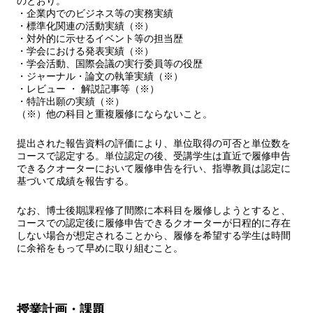
のとおり。
・企業内でのビジネス等の実務実績
・標準化関連の活動実績（※）
・対外的に示せるイベント等の担当歴
・学会における発表実績（※）
・学会活動、国際会議の実行委員等の役歴
・ジャーナル・論文の執筆実績（※）
・レビュー ・ 解説記事等（※）
・特許出願の実績（※）
（※）他の科目と重複履修にならないこと。
提出された報告資料の評価により、単位取得の可否と単位数を
コースで認定する。単位認定の後、受講学生は直近で履修申告
できるクオーターにおいて履修申告を行い、指導教員は認定に
基づいて成績を報告する。
なお、博士後期課程修了間際に本科目を履修しようとすると、
コースでの認定後に履修申告できるクオーターが日程的に存在
しない場合が想定されることから、履修を希望する学生は時間
に余裕をもって早めに取り組むこと。
授業計画・課題