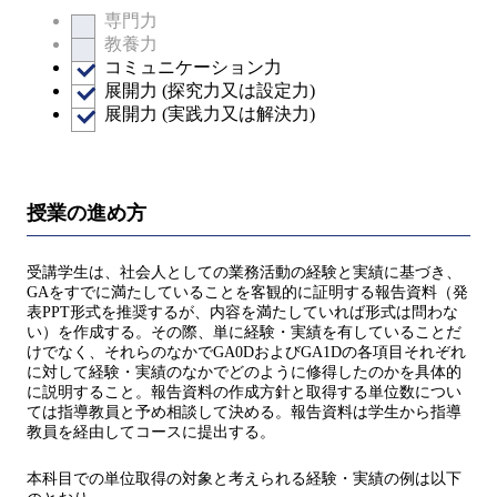
専門力
教養力
コミュニケーション力
展開力 (探究力又は設定力)
展開力 (実践力又は解決力)
授業の進め方
受講学生は、社会人としての業務活動の経験と実績に基づき、
GAをすでに満たしていることを客観的に証明する報告資料（発
表PPT形式を推奨するが、内容を満たしていれば形式は問わな
い）を作成する。その際、単に経験・実績を有していることだ
けでなく、それらのなかでGA0DおよびGA1Dの各項目それぞれ
に対して経験・実績のなかでどのように修得したのかを具体的
に説明すること。報告資料の作成方針と取得する単位数につい
ては指導教員と予め相談して決める。報告資料は学生から指導
教員を経由してコースに提出する。
本科目での単位取得の対象と考えられる経験・実績の例は以下