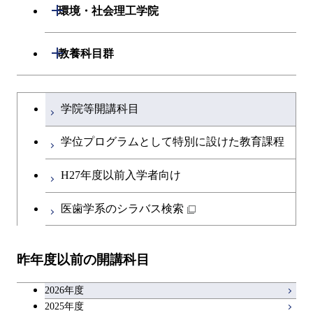
開閉
生命理工学系
開閉
ース
環境・社会理工学院
専門科目
知能情報コース
情報工学コース
専門科目
生命理工学コース
原子核工学コース
開閉
建築学系
開閉
教養科目群
研究関連科目
ライフエンジニアリングコ
ライフエンジニアリングコ
地球生命コース
開閉
土木・環境工学系
建築学コース
ース
文系教養科目
大学院課程を切り替える
ース
学院等開講科目
人間医療科学技術コース
開閉
融合理工学系
エンジニアリングデザイン
土木工学コース
知能情報コース
英語科目
地球生命コース
コース
学位プログラムとして特別に設けた教育課程
物質・情報卓越コース
開閉
社会・人間科学系
エンジニアリングデザイン
地球環境共創コース
エネルギー・情報コース
第二外国語科目
人間医療科学技術コース
都市・環境学コース
コース
H27年度以前入学者向け
開閉
イノベーション科学系
エネルギーコース
社会・人間科学コース
人間医療科学技術コース
日本語・日本文化科目
物質・情報卓越コース
医歯学系のシラバス検索
超スマート社会卓越コース
都市・環境学コース
開閉
技術経営専門職学位課程
エネルギー・情報コース
超スマート社会卓越コース
イノベーション科学コース
物質・情報卓越コース
教職科目
超スマート社会卓越コース
超スマート社会卓越コース
昨年度以前の開講科目
専門科目
エンジニアリングデザイン
人間医療科学技術コース
技術経営専門職学位課程
超スマート社会卓越コース
キャリア科目
コース
2026年度
アントレプレナーシップ科目
2025年度