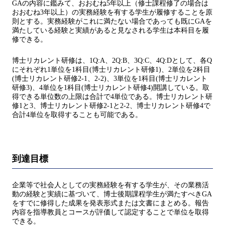
GAの内容に鑑みて、おおむね5年以上（修士課程修了の場合は
おおむね3年以上）の実務経験を有する学生が履修することを原
則とする。実務経験がこれに満たない場合であっても既にGAを
満たしている経験と実績があると見なされる学生は本科目を履
修できる。
博士リカレント研修は、1Q:A、2Q:B、3Q:C、4Q:Dとして、各Q
にそれぞれ1単位を1科目(博士リカレント研修1)、2単位を2科目
(博士リカレント研修2-1、2-2)、3単位を1科目(博士リカレント
研修3)、4単位を1科目(博士リカレント研修4)開講している。取
得できる単位数の上限は合計で4単位である。博士リカレント研
修1と3、博士リカレント研修2-1と2-2、博士リカレント研修4で
合計4単位を取得することも可能である。
到達目標
企業等で社会人としての実務経験を有する学生が、その業務活
動の経験と実績に基づいて、博士後期課程学生が満たすべきGA
をすでに修得した成果を発表形式または文書にまとめる。報告
内容を指導教員とコースが評価して認定することで単位を取得
できる。