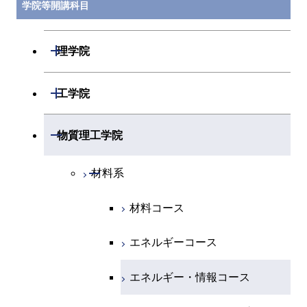
学院等開講科目
開閉
理学院
開閉
数学系
開閉
工学院
開閉
物理学系
数学コース
開閉
機械系
開閉
物質理工学院
開閉
化学系
物理学コース
開閉
システム制御系
機械コース
開閉
材料系
開閉
地球惑星科学系
物質・情報卓越コース
化学コース
開閉
電気電子系
エネルギーコース
システム制御コース
材料コース
専門科目
エネルギーコース
地球惑星科学コース
開閉
情報通信系
エネルギー・情報コース
エンジニアリングデザイン
電気電子コース
エネルギーコース
コース
エネルギー・情報コース
地球生命コース
開閉
経営工学系
エンジニアリングデザイン
エネルギーコース
情報通信コース
エネルギー・情報コース
コース
人間医療科学技術コース
物質・情報卓越コース
専門科目
エネルギー・情報コース
エンジニアリングデザイン
経営工学コース