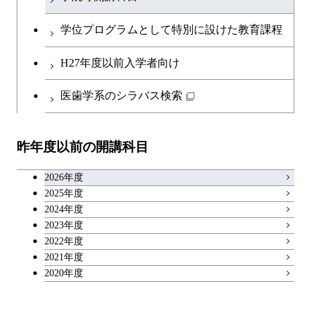
人間医療科学技術コース
開閉
融合理工学系
エンジニアリングデザイン
土木工学コース
知能情報コース
英語科目
地球生命コース
コース
学位プログラムとして特別に設けた教育課程
物質・情報卓越コース
開閉
社会・人間科学系
エンジニアリングデザイン
地球環境共創コース
エネルギー・情報コース
第二外国語科目
人間医療科学技術コース
都市・環境学コース
コース
H27年度以前入学者向け
開閉
イノベーション科学系
エネルギーコース
社会・人間科学コース
人間医療科学技術コース
日本語・日本文化科目
物質・情報卓越コース
医歯学系のシラバス検索
超スマート社会卓越コース
都市・環境学コース
開閉
技術経営専門職学位課程
エネルギー・情報コース
超スマート社会卓越コース
イノベーション科学コース
物質・情報卓越コース
教職科目
超スマート社会卓越コース
超スマート社会卓越コース
昨年度以前の開講科目
専門科目
エンジニアリングデザイン
人間医療科学技術コース
技術経営専門職学位課程
超スマート社会卓越コース
キャリア科目
コース
2026年度
アントレプレナーシップ科目
2025年度
原子核工学コース
2024年度
2023年度
広域教養科目
物質・情報卓越コース
2022年度
2021年度
超スマート社会卓越コース
2020年度