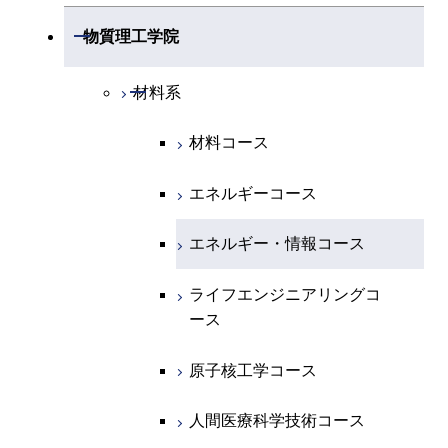
開閉
物理学系
数学コース
開閉
機械系
開閉
物質理工学院
開閉
化学系
物理学コース
開閉
システム制御系
機械コース
開閉
材料系
開閉
地球惑星科学系
物質・情報卓越コース
化学コース
開閉
電気電子系
エネルギーコース
システム制御コース
材料コース
専門科目
エネルギーコース
地球惑星科学コース
開閉
情報通信系
エネルギー・情報コース
エンジニアリングデザイン
電気電子コース
エネルギーコース
コース
エネルギー・情報コース
地球生命コース
開閉
経営工学系
エンジニアリングデザイン
エネルギーコース
情報通信コース
エネルギー・情報コース
コース
人間医療科学技術コース
物質・情報卓越コース
専門科目
エネルギー・情報コース
エンジニアリングデザイン
経営工学コース
ライフエンジニアリングコ
ライフエンジニアリングコ
超スマート社会卓越コース
コース
ース
ース
ライフエンジニアリングコ
エンジニアリングデザイン
ース
ライフエンジニアリングコ
コース
原子核工学コース
原子核工学コース
ース
原子核工学コース
超スマート社会卓越コース
人間医療科学技術コース
人間医療科学技術コース
人間医療科学技術コース