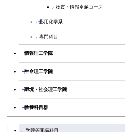
人間医療科学技術コース
物質・情報卓越コース
超スマート社会卓越コース
超スマート社会卓越コース
物質・情報卓越コース
開閉
応用化学系
超スマート社会卓越コース
専門科目
応用化学コース
エネルギーコース
開閉
情報理工学院
エネルギー・情報コース
開閉
数理・計算科学系
開閉
生命理工学院
ライフエンジニアリングコ
開閉
情報工学系
数理・計算科学コース
開閉
生命理工学系
開閉
ース
環境・社会理工学院
専門科目
知能情報コース
情報工学コース
専門科目
生命理工学コース
原子核工学コース
開閉
建築学系
開閉
教養科目群
研究関連科目
ライフエンジニアリングコ
ライフエンジニアリングコ
地球生命コース
開閉
土木・環境工学系
建築学コース
ース
文系教養科目
大学院課程を切り替える
ース
学院等開講科目