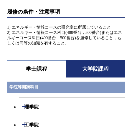
履修の条件・注意事項
1) エネルギー・情報コースの研究室に所属していること
2) エネルギー・情報コース科目(400番台，500番台)またはエネ
ルギーコース科目(400番台，500番台)を履修していること，も
しくは同等の知識を有すること。
学士課程
大学院課程
学院等開講科目
開閉
理学院
開閉
数学系
開閉
工学院