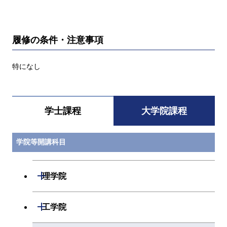
履修の条件・注意事項
特になし
学士課程
大学院課程
学院等開講科目
開閉
理学院
開閉
数学系
開閉
工学院