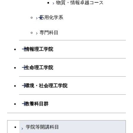
物質・情報卓越コース
超スマート社会卓越コース
超スマート社会卓越コース
物質・情報卓越コース
開閉
応用化学系
超スマート社会卓越コース
専門科目
応用化学コース
エネルギーコース
開閉
情報理工学院
エネルギー・情報コース
開閉
数理・計算科学系
開閉
生命理工学院
ライフエンジニアリングコ
開閉
情報工学系
数理・計算科学コース
開閉
生命理工学系
開閉
ース
環境・社会理工学院
専門科目
知能情報コース
情報工学コース
専門科目
生命理工学コース
原子核工学コース
開閉
建築学系
開閉
教養科目群
研究関連科目
ライフエンジニアリングコ
ライフエンジニアリングコ
地球生命コース
開閉
土木・環境工学系
建築学コース
ース
文系教養科目
大学院課程を切り替える
ース
学院等開講科目
人間医療科学技術コース
開閉
融合理工学系
エンジニアリングデザイン
土木工学コース