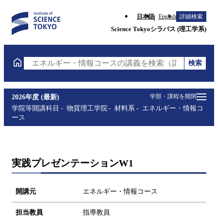
日本語
English
詳細検索
Science Tokyoシラバス (理工学系)
検索
エネルギー・情報コースの講義を検索（講義名・科目
学部・課程を開閉
2026年度 (最新)
学院等開講科目
物質理工学院
材料系
エネルギー・情報コ
ース
実践プレゼンテーションW1
開講元
エネルギー・情報コース
担当教員
指導教員