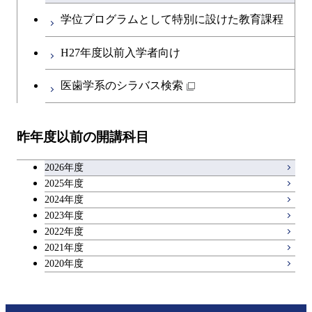
知能情報コース
英語科目
地球生命コース
コース
学位プログラムとして特別に設けた教育課程
物質・情報卓越コース
開閉
社会・人間科学系
エンジニアリングデザイン
地球環境共創コース
エネルギー・情報コース
第二外国語科目
人間医療科学技術コース
都市・環境学コース
コース
H27年度以前入学者向け
開閉
イノベーション科学系
エネルギーコース
社会・人間科学コース
人間医療科学技術コース
日本語・日本文化科目
物質・情報卓越コース
医歯学系のシラバス検索
超スマート社会卓越コース
都市・環境学コース
開閉
技術経営専門職学位課程
エネルギー・情報コース
超スマート社会卓越コース
イノベーション科学コース
物質・情報卓越コース
教職科目
超スマート社会卓越コース
超スマート社会卓越コース
昨年度以前の開講科目
専門科目
エンジニアリングデザイン
人間医療科学技術コース
技術経営専門職学位課程
超スマート社会卓越コース
キャリア科目
コース
2026年度
アントレプレナーシップ科目
2025年度
原子核工学コース
2024年度
2023年度
広域教養科目
物質・情報卓越コース
2022年度
2021年度
超スマート社会卓越コース
2020年度