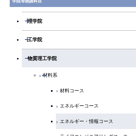
学院等開講科目
開閉
理学院
開閉
数学系
開閉
工学院
開閉
物理学系
数学コース
開閉
機械系
開閉
物質理工学院
開閉
化学系
物理学コース
開閉
システム制御系
機械コース
開閉
材料系
開閉
地球惑星科学系
物質・情報卓越コース
化学コース
開閉
電気電子系
エネルギーコース
システム制御コース
材料コース
専門科目
エネルギーコース
地球惑星科学コース
開閉
情報通信系
エネルギー・情報コース
エンジニアリングデザインコース
電気電子コース
エネルギーコース
エネルギー・情報コース
地球生命コース
開閉
経営工学系
エンジニアリングデザインコース
人間医療科学技術コース
エネルギーコース
情報通信コース
エネルギー・情報コース
物質・情報卓越コース
専門科目
ライフエンジニアリングコース
超スマート社会卓越コース
エネルギー・情報コース
エンジニアリングデザインコース
経営工学コース