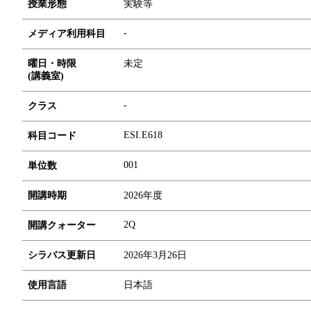
授業形態
実験等
-
メディア利用科目
曜日・時限
未定
(講義室)
-
クラス
ESI.E618
科目コード
0
0
1
単位数
開講時期
2026年度
2Q
開講クォーター
シラバス更新日
2026年3月26日
使用言語
日本語