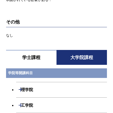
その他
なし
学士課程
大学院課程
学院等開講科目
開閉
理学院
開閉
数学系
開閉
工学院