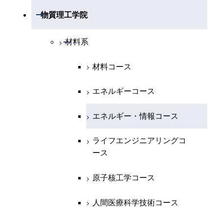
開閉
物理学系
数学コース
開閉
機械系
開閉
物質理工学院
開閉
化学系
物理学コース
開閉
システム制御系
機械コース
開閉
材料系
開閉
地球惑星科学系
物質・情報卓越コース
化学コース
開閉
電気電子系
エネルギーコース
システム制御コース
材料コース
専門科目
エネルギーコース
地球惑星科学コース
開閉
情報通信系
エネルギー・情報コース
エンジニアリングデザイン
電気電子コース
エネルギーコース
コース
エネルギー・情報コース
地球生命コース
開閉
経営工学系
エンジニアリングデザイン
エネルギーコース
情報通信コース
エネルギー・情報コース
コース
人間医療科学技術コース
物質・情報卓越コース
専門科目
エネルギー・情報コース
エンジニアリングデザイン
経営工学コース
ライフエンジニアリングコ
ライフエンジニアリングコ
超スマート社会卓越コース
コース
ース
ース
ライフエンジニアリングコ
エンジニアリングデザイン
ース
ライフエンジニアリングコ
コース
原子核工学コース
原子核工学コース
ース
原子核工学コース
超スマート社会卓越コース
人間医療科学技術コース
人間医療科学技術コース
人間医療科学技術コース