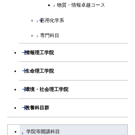
人間医療科学技術コース
物質・情報卓越コース
超スマート社会卓越コース
超スマート社会卓越コース
物質・情報卓越コース
開閉
応用化学系
超スマート社会卓越コース
専門科目
応用化学コース
エネルギーコース
開閉
情報理工学院
エネルギー・情報コース
開閉
数理・計算科学系
開閉
生命理工学院
ライフエンジニアリングコ
開閉
情報工学系
数理・計算科学コース
開閉
生命理工学系
開閉
ース
環境・社会理工学院
専門科目
知能情報コース
情報工学コース
専門科目
生命理工学コース
原子核工学コース
開閉
建築学系
開閉
教養科目群
研究関連科目
ライフエンジニアリングコ
ライフエンジニアリングコ
地球生命コース
開閉
土木・環境工学系
建築学コース
ース
文系教養科目
大学院課程を切り替える
ース
学院等開講科目
人間医療科学技術コース