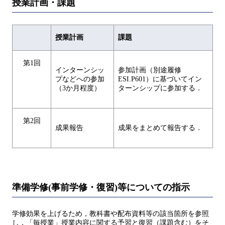
授業計画・課題
授業計画
課題
第1回
インターンシッ
参加計画（別途履修
プなどへの参加
ESI.P601）に基づいてイン
（3か月程度）
ターンシップに参加する．
第2回
成果報告
成果をまとめて報告する．
準備学修(事前学修・復習)等についての指示
学修効果を上げるため，教科書や配布資料等の該当箇所を参照
し，「毎授業」授業内容に関する予習と復習（課題含む）をそ