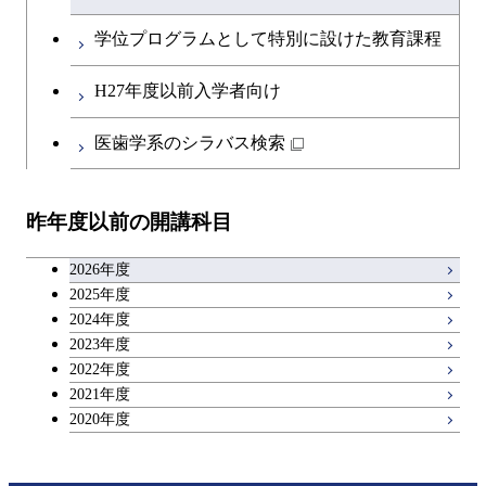
開閉
融合理工学系
エンジニアリングデザイン
土木工学コース
知能情報コース
英語科目
地球生命コース
コース
学位プログラムとして特別に設けた教育課程
物質・情報卓越コース
開閉
社会・人間科学系
エンジニアリングデザイン
地球環境共創コース
エネルギー・情報コース
第二外国語科目
人間医療科学技術コース
都市・環境学コース
コース
H27年度以前入学者向け
開閉
イノベーション科学系
エネルギーコース
社会・人間科学コース
人間医療科学技術コース
日本語・日本文化科目
物質・情報卓越コース
医歯学系のシラバス検索
超スマート社会卓越コース
都市・環境学コース
開閉
技術経営専門職学位課程
エネルギー・情報コース
超スマート社会卓越コース
イノベーション科学コース
物質・情報卓越コース
教職科目
超スマート社会卓越コース
超スマート社会卓越コース
昨年度以前の開講科目
専門科目
エンジニアリングデザイン
人間医療科学技術コース
技術経営専門職学位課程
超スマート社会卓越コース
キャリア科目
コース
2026年度
アントレプレナーシップ科目
2025年度
原子核工学コース
2024年度
2023年度
広域教養科目
物質・情報卓越コース
2022年度
2021年度
超スマート社会卓越コース
2020年度