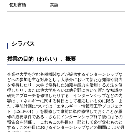
使用言語
英語
シラバス
授業の目的（ねらい）、概要
企業や大学を含む各種機関などが提供するインターンシップな
どへの参加を主な対象とし，大学外において新たな知識や能力
を修得したり，大学で修得した知識や能力を活用する方法を修
得したり，または他大学あるいは他分野において新たな知識や
研究アプローチを修得したりする．インターンシップなどの内
容は，エネルギーに関する科目として相応しいものに限る．ま
た，事前計画については「エネルギー・情報理工学プロジェク
ト（ESI.P601）」を履修して事前に単位修得しておくことが履
修の必要条件である．さらにインターンシップ終了後にはその
報告会を開催し，これもこの科目の一部として必ず含むものと
する．この科目におけるインターンシップなどの期間は，3か月