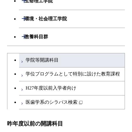
生命理工学院
ライフエンジニアリングコ
開閉
情報工学系
数理・計算科学コース
開閉
生命理工学系
開閉
ース
環境・社会理工学院
専門科目
知能情報コース
情報工学コース
専門科目
生命理工学コース
原子核工学コース
開閉
建築学系
開閉
教養科目群
研究関連科目
ライフエンジニアリングコ
ライフエンジニアリングコ
地球生命コース
開閉
土木・環境工学系
建築学コース
ース
文系教養科目
大学院課程を切り替える
ース
学院等開講科目
人間医療科学技術コース
開閉
融合理工学系
エンジニアリングデザイン
土木工学コース
知能情報コース
英語科目
地球生命コース
コース
学位プログラムとして特別に設けた教育課程
物質・情報卓越コース
開閉
社会・人間科学系
エンジニアリングデザイン
地球環境共創コース
エネルギー・情報コース
第二外国語科目
人間医療科学技術コース
都市・環境学コース
コース
H27年度以前入学者向け
開閉
イノベーション科学系
エネルギーコース
社会・人間科学コース
人間医療科学技術コース
日本語・日本文化科目
物質・情報卓越コース
医歯学系のシラバス検索
超スマート社会卓越コース
都市・環境学コース
開閉
技術経営専門職学位課程
エネルギー・情報コース
超スマート社会卓越コース
イノベーション科学コース
物質・情報卓越コース
教職科目
超スマート社会卓越コース
超スマート社会卓越コース
昨年度以前の開講科目
専門科目
エンジニアリングデザイン
人間医療科学技術コース
技術経営専門職学位課程
超スマート社会卓越コース
キャリア科目
コース