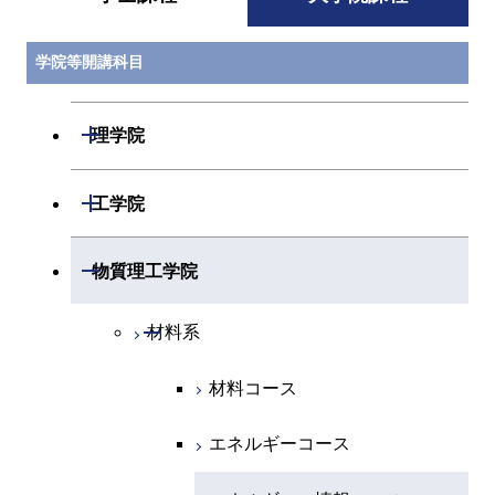
学院等開講科目
開閉
理学院
開閉
数学系
開閉
工学院
開閉
物理学系
数学コース
開閉
機械系
開閉
物質理工学院
開閉
化学系
物理学コース
開閉
システム制御系
機械コース
開閉
材料系
開閉
地球惑星科学系
物質・情報卓越コース
化学コース
開閉
電気電子系
エネルギーコース
システム制御コース
材料コース
専門科目
エネルギーコース
地球惑星科学コース
開閉
情報通信系
エネルギー・情報コース
エンジニアリングデザイン
電気電子コース
エネルギーコース
コース
エネルギー・情報コース
地球生命コース
開閉
経営工学系
エンジニアリングデザイン
エネルギーコース
情報通信コース