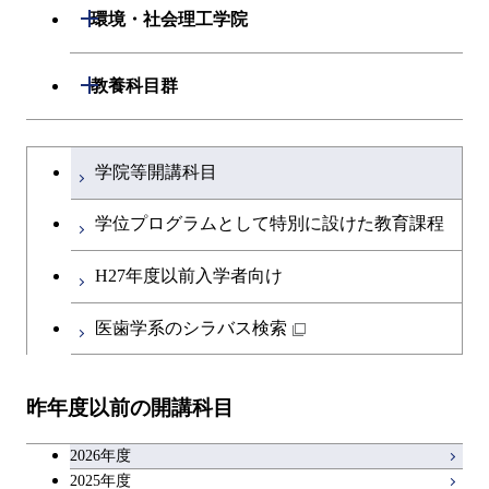
情報工学系
数理・計算科学コース
開閉
生命理工学系
開閉
ース
環境・社会理工学院
専門科目
知能情報コース
情報工学コース
専門科目
生命理工学コース
原子核工学コース
開閉
建築学系
開閉
教養科目群
研究関連科目
ライフエンジニアリングコ
ライフエンジニアリングコ
地球生命コース
開閉
土木・環境工学系
建築学コース
ース
文系教養科目
大学院課程を切り替える
ース
学院等開講科目
人間医療科学技術コース
開閉
融合理工学系
エンジニアリングデザイン
土木工学コース
知能情報コース
英語科目
地球生命コース
コース
学位プログラムとして特別に設けた教育課程
物質・情報卓越コース
開閉
社会・人間科学系
エンジニアリングデザイン
地球環境共創コース
エネルギー・情報コース
第二外国語科目
人間医療科学技術コース
都市・環境学コース
コース
H27年度以前入学者向け
開閉
イノベーション科学系
エネルギーコース
社会・人間科学コース
人間医療科学技術コース
日本語・日本文化科目
物質・情報卓越コース
医歯学系のシラバス検索
超スマート社会卓越コース
都市・環境学コース
開閉
技術経営専門職学位課程
エネルギー・情報コース
超スマート社会卓越コース
イノベーション科学コース
物質・情報卓越コース
教職科目
超スマート社会卓越コース
超スマート社会卓越コース
昨年度以前の開講科目
専門科目
エンジニアリングデザイン
人間医療科学技術コース
技術経営専門職学位課程
超スマート社会卓越コース
キャリア科目
コース
2026年度
アントレプレナーシップ科目
2025年度