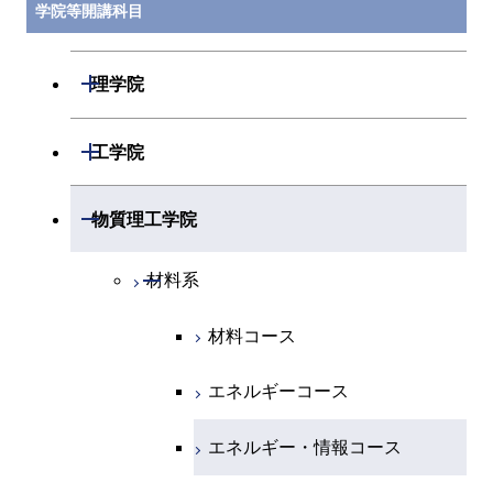
学院等開講科目
開閉
理学院
開閉
数学系
開閉
工学院
開閉
物理学系
数学コース
開閉
機械系
開閉
物質理工学院
開閉
化学系
物理学コース
開閉
システム制御系
機械コース
開閉
材料系
開閉
地球惑星科学系
物質・情報卓越コース
化学コース
開閉
電気電子系
エネルギーコース
システム制御コース
材料コース
専門科目
エネルギーコース
地球惑星科学コース
開閉
情報通信系
エネルギー・情報コース
エンジニアリングデザイン
電気電子コース
エネルギーコース
コース
エネルギー・情報コース
地球生命コース
開閉
経営工学系
エンジニアリングデザイン
エネルギーコース
情報通信コース
エネルギー・情報コース
コース
人間医療科学技術コース
物質・情報卓越コース
専門科目
エネルギー・情報コース
エンジニアリングデザイン
経営工学コース