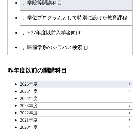
学院等開講科目
人間医療科学技術コース
開閉
融合理工学系
エンジニアリングデザイン
土木工学コース
知能情報コース
英語科目
地球生命コース
コース
学位プログラムとして特別に設けた教育課程
物質・情報卓越コース
開閉
社会・人間科学系
エンジニアリングデザイン
地球環境共創コース
エネルギー・情報コース
第二外国語科目
人間医療科学技術コース
都市・環境学コース
コース
H27年度以前入学者向け
開閉
イノベーション科学系
エネルギーコース
社会・人間科学コース
人間医療科学技術コース
日本語・日本文化科目
物質・情報卓越コース
医歯学系のシラバス検索
超スマート社会卓越コース
都市・環境学コース
開閉
技術経営専門職学位課程
エネルギー・情報コース
超スマート社会卓越コース
イノベーション科学コース
物質・情報卓越コース
教職科目
超スマート社会卓越コース
超スマート社会卓越コース
昨年度以前の開講科目
専門科目
エンジニアリングデザイン
人間医療科学技術コース
技術経営専門職学位課程
超スマート社会卓越コース
キャリア科目
コース
2026年度
アントレプレナーシップ科目
2025年度
原子核工学コース
2024年度
2023年度
広域教養科目
物質・情報卓越コース
2022年度
2021年度
超スマート社会卓越コース
2020年度