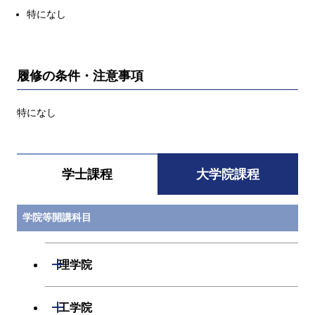
特になし
履修の条件・注意事項
特になし
学士課程
大学院課程
学院等開講科目
開閉
理学院
開閉
数学系
開閉
工学院