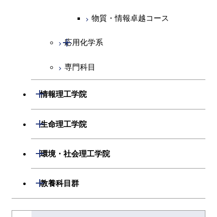
人間医療科学技術コース
人間医療科学技術コース
人間医療科学技術コース
物質・情報卓越コース
超スマート社会卓越コース
超スマート社会卓越コース
物質・情報卓越コース
開閉
応用化学系
超スマート社会卓越コース
専門科目
応用化学コース
エネルギーコース
開閉
情報理工学院
エネルギー・情報コース
開閉
数理・計算科学系
開閉
生命理工学院
ライフエンジニアリングコ
開閉
情報工学系
数理・計算科学コース
開閉
生命理工学系
開閉
ース
環境・社会理工学院
専門科目
知能情報コース
情報工学コース
専門科目
生命理工学コース
原子核工学コース
開閉
建築学系
開閉
教養科目群
研究関連科目
ライフエンジニアリングコ
ライフエンジニアリングコ
地球生命コース
開閉
土木・環境工学系
建築学コース
ース
文系教養科目
大学院課程を切り替える
ース