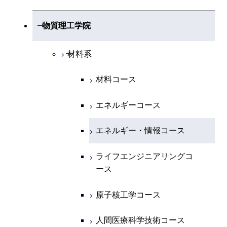
開閉
物理学系
数学コース
開閉
機械系
開閉
物質理工学院
開閉
化学系
物理学コース
開閉
システム制御系
機械コース
開閉
材料系
開閉
地球惑星科学系
物質・情報卓越コース
化学コース
開閉
電気電子系
エネルギーコース
システム制御コース
材料コース
専門科目
エネルギーコース
地球惑星科学コース
開閉
情報通信系
エネルギー・情報コース
エンジニアリングデザイン
電気電子コース
エネルギーコース
コース
エネルギー・情報コース
地球生命コース
開閉
経営工学系
エンジニアリングデザイン
エネルギーコース
情報通信コース
エネルギー・情報コース
コース
人間医療科学技術コース
物質・情報卓越コース
専門科目
エネルギー・情報コース
エンジニアリングデザイン
経営工学コース
ライフエンジニアリングコ
ライフエンジニアリングコ
超スマート社会卓越コース
コース
ース
ース
ライフエンジニアリングコ
エンジニアリングデザイン
ース
ライフエンジニアリングコ
コース
原子核工学コース
原子核工学コース
ース
原子核工学コース
超スマート社会卓越コース
人間医療科学技術コース