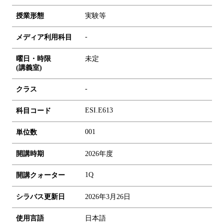
授業形態
実験等
-
メディア利用科目
曜日・時限
未定
(講義室)
-
クラス
ESI.E613
科目コード
0
0
1
単位数
開講時期
2026年度
1Q
開講クォーター
シラバス更新日
2026年3月26日
使用言語
日本語