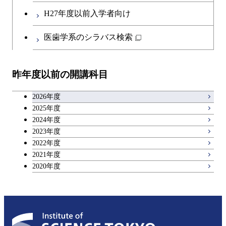
エネルギー・情報コース
第二外国語科目
人間医療科学技術コース
都市・環境学コース
コース
H27年度以前入学者向け
開閉
イノベーション科学系
エネルギーコース
社会・人間科学コース
人間医療科学技術コース
日本語・日本文化科目
物質・情報卓越コース
医歯学系のシラバス検索
超スマート社会卓越コース
都市・環境学コース
開閉
技術経営専門職学位課程
エネルギー・情報コース
超スマート社会卓越コース
イノベーション科学コース
物質・情報卓越コース
教職科目
超スマート社会卓越コース
超スマート社会卓越コース
昨年度以前の開講科目
専門科目
エンジニアリングデザイン
人間医療科学技術コース
技術経営専門職学位課程
超スマート社会卓越コース
キャリア科目
コース
2026年度
アントレプレナーシップ科目
2025年度
原子核工学コース
2024年度
2023年度
広域教養科目
物質・情報卓越コース
2022年度
2021年度
超スマート社会卓越コース
2020年度