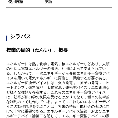
使用言語
英語
シラバス
授業の目的（ねらい）、概要
エネルギーには熱，化学，電気，核エネルギーなどあり、人類
の生活は電気エネルギーの搬送、利用によって支えられてい
る。したがって、一次エネルギーから各種エネルギー変換デバ
イスを用いて電気エネルギーに変換し、供給する必要がある。
エネルギー変換デバイスには，火力発電， 原子力発電， ヒ
ートポンプ，燃料電池，太陽電池，発光デバイス，二次電池な
ど様々な種類が存在する。これらのエネルギー変換デバイス
は，効率が熱力学の制限を受けるばかりでなく，種々の技術的
な制約の上で動作している。よって，これらのエネルギーデバ
イスの動作原理を学ぶことは，将来の持続可能社会の実現に向
けて非常に重要である。エネルギーデバイス論第一およびエネ
ルギーデバイス論第二を通じて，エネルギー変換デバイスの動