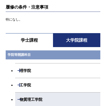
履修の条件・注意事項
特になし。
学士課程
大学院課程
学院等開講科目
開閉
理学院
開閉
数学系
開閉
工学院
開閉
物理学系
数学コース
開閉
機械系
開閉
物質理工学院