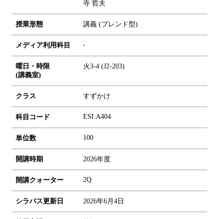
寺 哲夫
授業形態
講義 (ブレンド型)
-
メディア利用科目
曜日・時限
火3-4 (J2-203)
(講義室)
クラス
すずかけ
ESI.A404
科目コード
1
0
0
単位数
開講時期
2026年度
2Q
開講クォーター
シラバス更新日
2026年6月4日