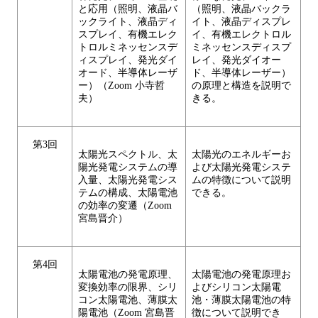
と応用（照明、液晶バ
（照明、液晶バックラ
ックライト、液晶ディ
イト、液晶ディスプレ
スプレイ、有機エレク
イ、有機エレクトロル
トロルミネッセンスデ
ミネッセンスディスプ
ィスプレイ、発光ダイ
レイ、発光ダイオー
オード、半導体レーザ
ド、半導体レーザー）
ー）（Zoom 小寺哲
の原理と構造を説明で
夫）
きる。
第3回
太陽光スペクトル、太
太陽光のエネルギーお
陽光発電システムの導
よび太陽光発電システ
入量、太陽光発電シス
ムの特徴について説明
テムの構成、太陽電池
できる。
の効率の変遷（Zoom
宮島晋介）
第4回
太陽電池の発電原理、
太陽電池の発電原理お
変換効率の限界、シリ
よびシリコン太陽電
コン太陽電池、薄膜太
池・薄膜太陽電池の特
陽電池（Zoom 宮島晋
徴について説明でき