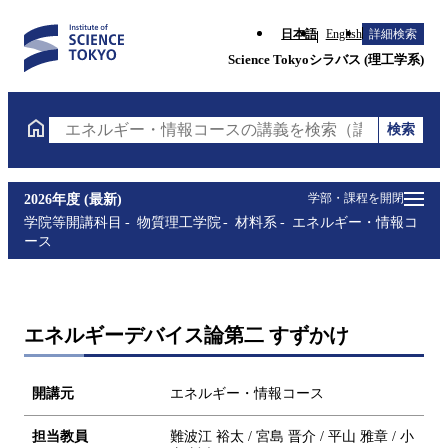
日本語
English
詳細検索
Science Tokyoシラバス (理工学系)
検索
エネルギー・情報コースの講義を検索（講義名・科目
学部・課程を開閉
2026年度 (最新)
学院等開講科目
物質理工学院
材料系
エネルギー・情報コ
ース
エネルギーデバイス論第二 すずかけ
開講元
エネルギー・情報コース
担当教員
難波江 裕太 / 宮島 晋介 / 平山 雅章 / 小