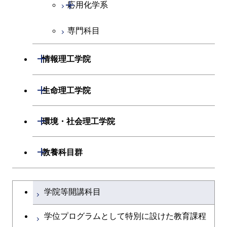
開閉
応用化学系
超スマート社会卓越コース
専門科目
応用化学コース
エネルギーコース
開閉
情報理工学院
エネルギー・情報コース
開閉
数理・計算科学系
開閉
生命理工学院
ライフエンジニアリングコ
開閉
情報工学系
数理・計算科学コース
開閉
生命理工学系
開閉
ース
環境・社会理工学院
専門科目
知能情報コース
情報工学コース
専門科目
生命理工学コース
原子核工学コース
開閉
建築学系
開閉
教養科目群
研究関連科目
ライフエンジニアリングコ
ライフエンジニアリングコ
地球生命コース
開閉
土木・環境工学系
建築学コース
ース
文系教養科目
大学院課程を切り替える
ース
学院等開講科目
人間医療科学技術コース
開閉
融合理工学系
エンジニアリングデザイン
土木工学コース
知能情報コース
英語科目
地球生命コース
コース
学位プログラムとして特別に設けた教育課程
物質・情報卓越コース
開閉
社会・人間科学系
エンジニアリングデザイン
地球環境共創コース