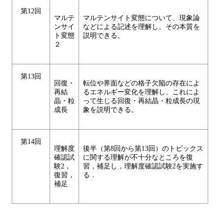
第12回
マルテ
マルテンサイト変態について、現象論
ンサイ
などによる記述を理解し、その本質を
ト変態
説明できる。
２
第13回
回復・
転位や界面などの格子欠陥の存在によ
再結
るエネルギー変化を理解し、これによ
晶・粒
って生じる回復・再結晶・粒成長の現
成長
象を説明できる。
第14回
理解度
後半（第8回から第13回）のトピックス
確認試
に関する理解が不十分なところを復
験2，
習，補足し，理解度確認試験2を実施す
復習，
る．
補足