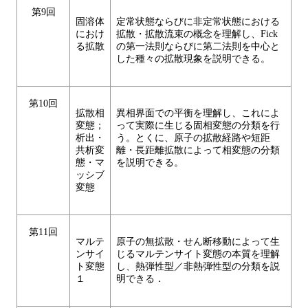
第9回
固溶体
定常状態ならびに非定常状態における
におけ
拡散・拡散流束の概念を理解し、Fick
る拡散
の第一法則ならびに第二法則を中心と
した種々の拡散現象を説明できる。
第10回
拡散相
異相界面での平衡を理解し、これによ
変態；
って実際に生じる固相変態の分類を行
析出・
う。とくに、原子の拡散経路や短距
共析変
離・長距離拡散によって相変態の分類
態・マ
を説明できる。
ッシブ
変態
第11回
マルテ
原子の無拡散・せん断移動によって生
ンサイ
じるマルテンサイト変態の本質を理解
ト変態
し、熱弾性型／非熱弾性型の分類を説
１
明できる．