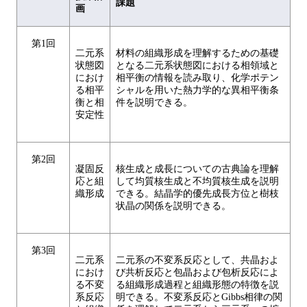
課題
画
第1回
二元系
材料の組織形成を理解するための基礎
状態図
となる二元系状態図における相領域と
におけ
相平衡の情報を読み取り、化学ポテン
る相平
シャルを用いた熱力学的な異相平衡条
衡と相
件を説明できる。
安定性
第2回
凝固反
核生成と成長についての古典論を理解
応と組
して均質核生成と不均質核生成を説明
織形成
できる。結晶学的優先成長方位と樹枝
状晶の関係を説明できる。
第3回
二元系
二元系の不変系反応として、共晶およ
におけ
び共析反応と包晶および包析反応によ
る不変
る組織形成過程と組織形態の特徴を説
系反応
明できる。不変系反応とGibbs相律の関