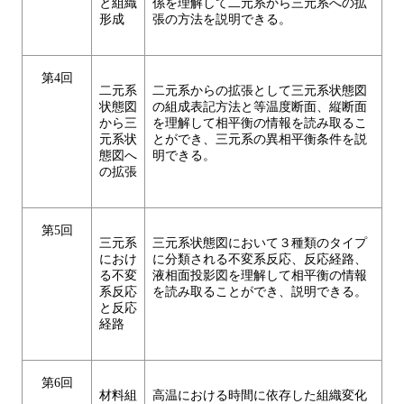
と組織
係を理解して二元系から三元系への拡
形成
張の方法を説明できる。
第4回
二元系
二元系からの拡張として三元系状態図
状態図
の組成表記方法と等温度断面、縦断面
から三
を理解して相平衡の情報を読み取るこ
元系状
とができ、三元系の異相平衡条件を説
態図へ
明できる。
の拡張
第5回
三元系
三元系状態図において３種類のタイプ
におけ
に分類される不変系反応、反応経路、
る不変
液相面投影図を理解して相平衡の情報
系反応
を読み取ることができ、説明できる。
と反応
経路
第6回
材料組
高温における時間に依存した組織変化