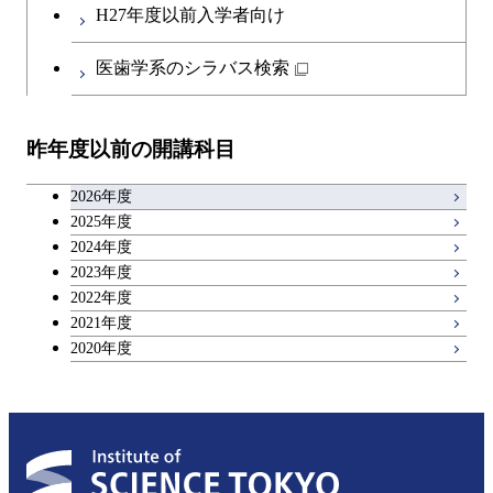
人間医療科学技術コース
都市・環境学コース
コース
H27年度以前入学者向け
開閉
イノベーション科学系
エネルギーコース
社会・人間科学コース
人間医療科学技術コース
日本語・日本文化科目
物質・情報卓越コース
医歯学系のシラバス検索
超スマート社会卓越コース
都市・環境学コース
開閉
技術経営専門職学位課程
エネルギー・情報コース
超スマート社会卓越コース
イノベーション科学コース
物質・情報卓越コース
教職科目
超スマート社会卓越コース
超スマート社会卓越コース
昨年度以前の開講科目
専門科目
エンジニアリングデザイン
人間医療科学技術コース
技術経営専門職学位課程
超スマート社会卓越コース
キャリア科目
コース
2026年度
アントレプレナーシップ科目
2025年度
原子核工学コース
2024年度
2023年度
広域教養科目
物質・情報卓越コース
2022年度
2021年度
超スマート社会卓越コース
2020年度