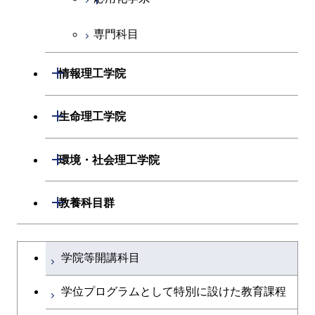
超スマート社会卓越コース
専門科目
応用化学コース
エネルギーコース
開閉
情報理工学院
エネルギー・情報コース
開閉
数理・計算科学系
開閉
生命理工学院
ライフエンジニアリングコ
開閉
情報工学系
数理・計算科学コース
開閉
生命理工学系
開閉
ース
環境・社会理工学院
専門科目
知能情報コース
情報工学コース
専門科目
生命理工学コース
原子核工学コース
開閉
建築学系
開閉
教養科目群
研究関連科目
ライフエンジニアリングコ
ライフエンジニアリングコ
地球生命コース
開閉
土木・環境工学系
建築学コース
ース
文系教養科目
大学院課程を切り替える
ース
学院等開講科目
人間医療科学技術コース
開閉
融合理工学系
エンジニアリングデザイン
土木工学コース
知能情報コース
英語科目
地球生命コース
コース
学位プログラムとして特別に設けた教育課程
物質・情報卓越コース
開閉
社会・人間科学系
エンジニアリングデザイン
地球環境共創コース
エネルギー・情報コース
第二外国語科目