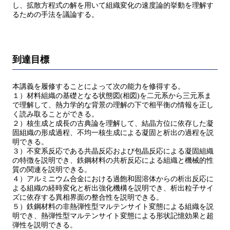
し、拡散方程式の解を用いて組織変化の速度論的挙動を理解す
るための手法を議論する。
到達目標
本講義を履修することによって次の能力を修得する。
１）材料組織の基礎となる状態図(相図)を二元系から三元系ま
で理解して、熱力学的な背景の理解の下で相平衡の情報を正し
く読み取ることができる。
２）核生成と成長の古典論を理解して、結晶方位に依存した凝
固組織の形成過程、不均一核生成による凝固と析出の過程を説
明できる。
３）不変系反応である共晶反応および包晶反応による凝固組織
の特徴を説明でき、鉄鋼材料の共析反応による組織と機械的性
質の関連を説明できる。
４）アルミニウム合金における過飽和固溶体からの析出反応に
よる組織の経時変化と析出強化機構を説明でき、析出粒子サイ
ズに依存する異相界面の整合性を説明できる。
５）鉄鋼材料の非熱弾性型マルテンサイト変態による組織を説
明でき、熱弾性型マルテンサイト変態による形状記憶効果と超
弾性を説明できる。