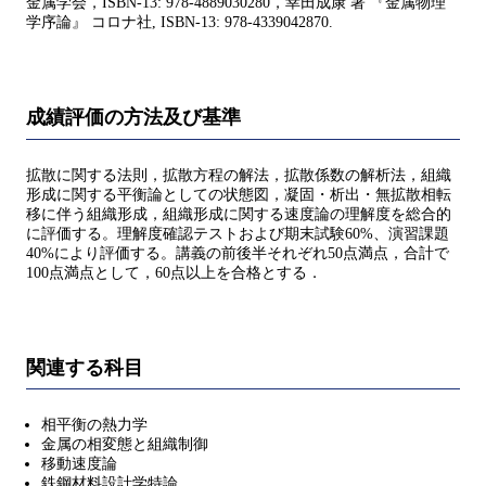
金属学会，ISBN-13: 978-4889030280，幸田成康 著 『金属物理
学序論』 コロナ社, ISBN-13: 978-4339042870.
成績評価の方法及び基準
拡散に関する法則，拡散方程の解法，拡散係数の解析法，組織
形成に関する平衡論としての状態図，凝固・析出・無拡散相転
移に伴う組織形成，組織形成に関する速度論の理解度を総合的
に評価する。理解度確認テストおよび期末試験60%、演習課題
40%により評価する。講義の前後半それぞれ50点満点，合計で
100点満点として，60点以上を合格とする．
関連する科目
相平衡の熱力学
金属の相変態と組織制御
移動速度論
鉄鋼材料設計学特論