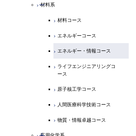
開閉
システム制御系
機械コース
開閉
材料系
開閉
地球惑星科学系
物質・情報卓越コース
化学コース
開閉
電気電子系
エネルギーコース
システム制御コース
材料コース
専門科目
エネルギーコース
地球惑星科学コース
開閉
情報通信系
エネルギー・情報コース
エンジニアリングデザイン
電気電子コース
エネルギーコース
コース
エネルギー・情報コース
地球生命コース
開閉
経営工学系
エンジニアリングデザイン
エネルギーコース
情報通信コース
エネルギー・情報コース
コース
人間医療科学技術コース
物質・情報卓越コース
専門科目
エネルギー・情報コース
エンジニアリングデザイン
経営工学コース
ライフエンジニアリングコ
ライフエンジニアリングコ
超スマート社会卓越コース
コース
ース
ース
ライフエンジニアリングコ
エンジニアリングデザイン
ース
ライフエンジニアリングコ
コース
原子核工学コース
原子核工学コース
ース
原子核工学コース
超スマート社会卓越コース
人間医療科学技術コース
人間医療科学技術コース
人間医療科学技術コース
人間医療科学技術コース
物質・情報卓越コース
超スマート社会卓越コース
超スマート社会卓越コース
物質・情報卓越コース
開閉
応用化学系