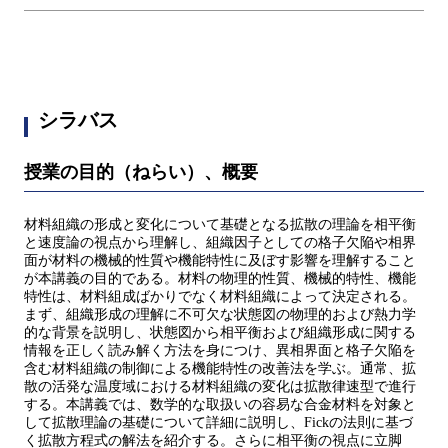
シラバス
授業の目的（ねらい）、概要
材料組織の形成と変化について基礎となる拡散の理論を相平衡
と速度論の視点から理解し、組織因子としての格子欠陥や相界
面が材料の機械的性質や機能特性に及ぼす影響を理解すること
が本講義の目的である。材料の物理的性質、機械的特性、機能
特性は、材料組成ばかりでなく材料組織によって決定される。
まず、組織形成の理解に不可欠な状態図の物理的および熱力学
的な背景を説明し、状態図から相平衡および組織形成に関する
情報を正しく読み解く方法を身につけ、異相界面と格子欠陥を
含む材料組織の制御による機能特性の改善法を学ぶ。通常、拡
散の活発な温度域における材料組織の変化は拡散律速型で進行
する。本講義では、数学的な取扱いの容易な合金材料を対象と
して拡散理論の基礎について詳細に説明し、Fickの法則に基づ
く拡散方程式の解法を紹介する。さらに相平衡の視点に立脚