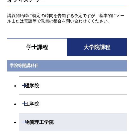
講義開始時に特定の時間を告知する予定ですが、基本的にメー
ルまたは電話等で教員の都合を問い合わせてください。
学士課程
大学院課程
学院等開講科目
開閉
理学院
開閉
数学系
開閉
工学院
開閉
物理学系
数学コース
開閉
機械系
開閉
物質理工学院
開閉
化学系
物理学コース