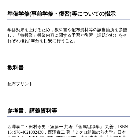
準備学修(事前学修・復習)等についての指示
学修効果を上げるため，教科書や配布資料等の該当箇所を参照
し，「毎授業」授業内容に関する予習と復習（課題含む）をそ
れぞれ概ね100分を目安に行うこと。
教科書
配布プリント
参考書、講義資料等
西澤泰二・田村今男・須藤一 共著 『金属組織学』 丸善，ISBN-
13: 978-4621082430，西澤泰二 著『ミクロ組織の熱力学』日本