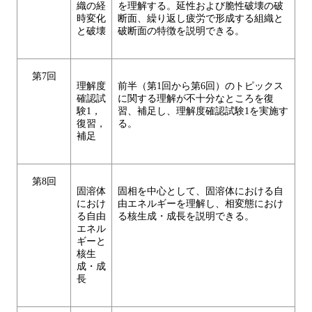
織の経
を理解する。延性および脆性破壊の破
時変化
断面、繰り返し疲労で形成する組織と
と破壊
破断面の特徴を説明できる。
第7回
理解度
前半（第1回から第6回）のトピックス
確認試
に関する理解が不十分なところを復
験1，
習、補足し、理解度確認試験1を実施す
復習，
る。
補足
第8回
固溶体
固相を中心として、固溶体における自
におけ
由エネルギーを理解し、相変態におけ
る自由
る核生成・成長を説明できる。
エネル
ギーと
核生
成・成
長