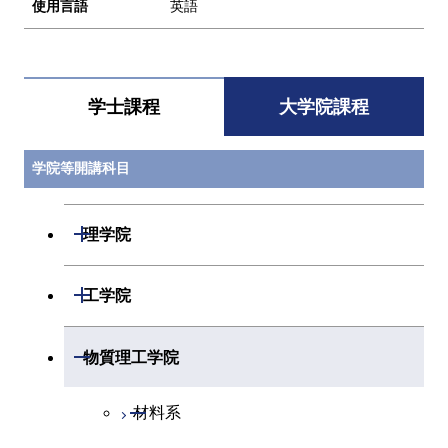
使用言語
英語
学士課程
大学院課程
学院等開講科目
開閉
理学院
開閉
数学系
開閉
工学院
開閉
物理学系
数学コース
開閉
機械系
開閉
物質理工学院
開閉
化学系
物理学コース
開閉
システム制御系
機械コース
開閉
材料系
開閉
地球惑星科学系
物質・情報卓越コース
化学コース