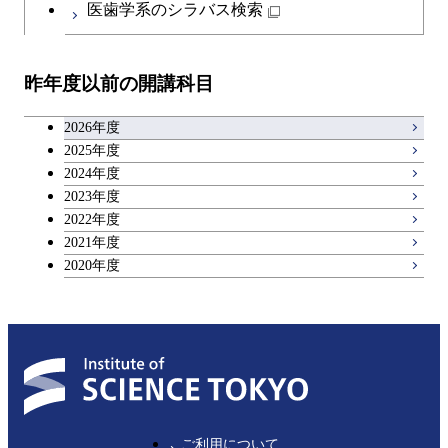
医歯学系のシラバス検索
超スマート社会卓越コース
都市・環境学コース
開閉
技術経営専門職学位課程
エネルギー・情報コース
超スマート社会卓越コース
イノベーション科学コース
物質・情報卓越コース
教職科目
超スマート社会卓越コース
超スマート社会卓越コース
昨年度以前の開講科目
専門科目
エンジニアリングデザイン
人間医療科学技術コース
技術経営専門職学位課程
超スマート社会卓越コース
キャリア科目
コース
2026年度
アントレプレナーシップ科目
2025年度
原子核工学コース
2024年度
2023年度
広域教養科目
物質・情報卓越コース
2022年度
2021年度
超スマート社会卓越コース
2020年度
ご利用について