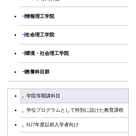
エネルギーコース
開閉
情報理工学院
エネルギー・情報コース
開閉
数理・計算科学系
開閉
生命理工学院
ライフエンジニアリングコ
開閉
情報工学系
数理・計算科学コース
開閉
生命理工学系
開閉
ース
環境・社会理工学院
専門科目
知能情報コース
情報工学コース
専門科目
生命理工学コース
原子核工学コース
開閉
建築学系
開閉
教養科目群
研究関連科目
ライフエンジニアリングコ
ライフエンジニアリングコ
地球生命コース
開閉
土木・環境工学系
建築学コース
ース
文系教養科目
大学院課程を切り替える
ース
学院等開講科目
人間医療科学技術コース
開閉
融合理工学系
エンジニアリングデザイン
土木工学コース
知能情報コース
英語科目
地球生命コース
コース
学位プログラムとして特別に設けた教育課程
物質・情報卓越コース
開閉
社会・人間科学系
エンジニアリングデザイン
地球環境共創コース
エネルギー・情報コース
第二外国語科目
人間医療科学技術コース
都市・環境学コース
コース
H27年度以前入学者向け
開閉
イノベーション科学系
エネルギーコース
社会・人間科学コース
人間医療科学技術コース
日本語・日本文化科目
物質・情報卓越コース