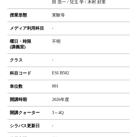
田 浩一 / 兒玉 学 / 木村 好里
授業形態
実験等
-
メディア利用科目
曜日・時限
不明
(講義室)
-
クラス
ESI.B502
科目コード
0
0
1
単位数
開講時期
2026年度
開講クォーター
3～4Q
-
シラバス更新日