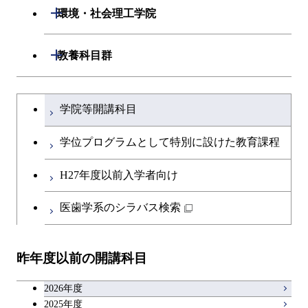
情報工学系
数理・計算科学コース
開閉
生命理工学系
開閉
ース
環境・社会理工学院
専門科目
知能情報コース
情報工学コース
専門科目
生命理工学コース
原子核工学コース
開閉
建築学系
開閉
教養科目群
研究関連科目
ライフエンジニアリングコ
ライフエンジニアリングコ
地球生命コース
開閉
土木・環境工学系
建築学コース
ース
文系教養科目
大学院課程を切り替える
ース
学院等開講科目
人間医療科学技術コース
開閉
融合理工学系
エンジニアリングデザイン
土木工学コース
知能情報コース
英語科目
地球生命コース
コース
学位プログラムとして特別に設けた教育課程
物質・情報卓越コース
開閉
社会・人間科学系
エンジニアリングデザイン
地球環境共創コース
エネルギー・情報コース
第二外国語科目
人間医療科学技術コース
都市・環境学コース
コース
H27年度以前入学者向け
開閉
イノベーション科学系
エネルギーコース
社会・人間科学コース
人間医療科学技術コース
日本語・日本文化科目
物質・情報卓越コース
医歯学系のシラバス検索
超スマート社会卓越コース
都市・環境学コース
開閉
技術経営専門職学位課程
エネルギー・情報コース
超スマート社会卓越コース
イノベーション科学コース
物質・情報卓越コース
教職科目
超スマート社会卓越コース
超スマート社会卓越コース
昨年度以前の開講科目
専門科目
エンジニアリングデザイン
人間医療科学技術コース
技術経営専門職学位課程
超スマート社会卓越コース
キャリア科目
コース
2026年度
アントレプレナーシップ科目
2025年度