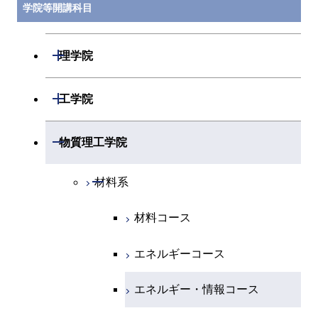
学院等開講科目
開閉
理学院
開閉
数学系
開閉
工学院
開閉
物理学系
数学コース
開閉
機械系
開閉
物質理工学院
開閉
化学系
物理学コース
開閉
システム制御系
機械コース
開閉
材料系
開閉
地球惑星科学系
物質・情報卓越コース
化学コース
開閉
電気電子系
エネルギーコース
システム制御コース
材料コース
専門科目
エネルギーコース
地球惑星科学コース
開閉
情報通信系
エネルギー・情報コース
エンジニアリングデザイン
電気電子コース
エネルギーコース
コース
エネルギー・情報コース
地球生命コース
開閉
経営工学系
エンジニアリングデザイン
エネルギーコース
情報通信コース
エネルギー・情報コース
コース
人間医療科学技術コース
物質・情報卓越コース
専門科目
エネルギー・情報コース
エンジニアリングデザイン
経営工学コース