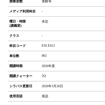
授業形態
実験等
-
メディア利用科目
曜日・時限
未定
(講義室)
-
クラス
ESI.E612
科目コード
0
0
2
単位数
開講時期
2026年度
2Q
開講クォーター
シラバス更新日
2026年3月26日
使用言語
英語