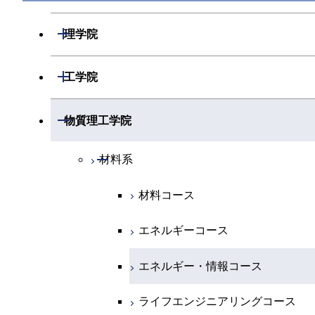
開閉
理学院
開閉
数学系
開閉
工学院
開閉
物理学系
数学コース
開閉
機械系
開閉
物質理工学院
開閉
化学系
物理学コース
開閉
システム制御系
機械コース
開閉
材料系
開閉
地球惑星科学系
物質・情報卓越コース
化学コース
開閉
電気電子系
エネルギーコース
システム制御コース
材料コース
専門科目
エネルギーコース
地球惑星科学コース
開閉
情報通信系
エネルギー・情報コース
エンジニアリングデザインコース
電気電子コース
エネルギーコース
エネルギー・情報コース
地球生命コース
開閉
経営工学系
エンジニアリングデザインコース
人間医療科学技術コース
エネルギーコース
情報通信コース
エネルギー・情報コース
物質・情報卓越コース
専門科目
ライフエンジニアリングコース
超スマート社会卓越コース
エネルギー・情報コース
エンジニアリングデザインコース
経営工学コース
ライフエンジニアリングコース