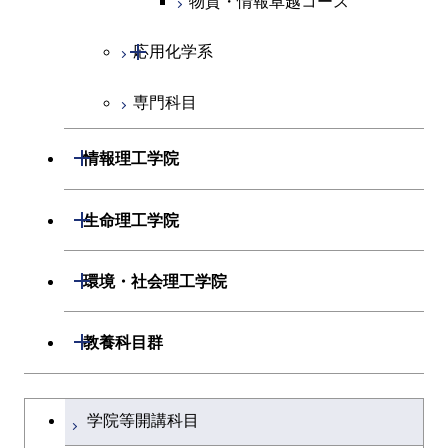
物質・情報卓越コース
超スマート社会卓越コース
超スマート社会卓越コース
物質・情報卓越コース
開閉
応用化学系
超スマート社会卓越コース
専門科目
応用化学コース
エネルギーコース
開閉
情報理工学院
エネルギー・情報コース
開閉
数理・計算科学系
開閉
生命理工学院
ライフエンジニアリングコ
開閉
情報工学系
数理・計算科学コース
開閉
生命理工学系
開閉
ース
環境・社会理工学院
専門科目
知能情報コース
情報工学コース
専門科目
生命理工学コース
原子核工学コース
開閉
建築学系
開閉
教養科目群
研究関連科目
ライフエンジニアリングコ
ライフエンジニアリングコ
地球生命コース
開閉
土木・環境工学系
建築学コース
ース
文系教養科目
大学院課程を切り替える
ース
学院等開講科目
人間医療科学技術コース
開閉
融合理工学系
エンジニアリングデザイン
土木工学コース
知能情報コース