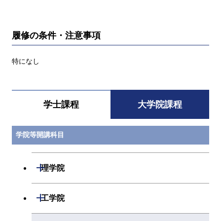
履修の条件・注意事項
特になし
学士課程
大学院課程
学院等開講科目
開閉
理学院
開閉
数学系
開閉
工学院
開閉
物理学系
数学コース