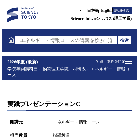
日本語
English
詳細検索
Science Tokyoシラバス (理工学系)
検索
エネルギー・情報コースの講義を検索（講義名・科目
学部・課程を開閉
2026年度 (最新)
学院等開講科目
物質理工学院
材料系
エネルギー・情報コ
ース
実践プレゼンテーションC
開講元
エネルギー・情報コース
担当教員
指導教員