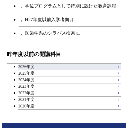
英語科目
地球生命コース
コース
学位プログラムとして特別に設けた教育課程
物質・情報卓越コース
開閉
社会・人間科学系
エンジニアリングデザイン
地球環境共創コース
エネルギー・情報コース
第二外国語科目
人間医療科学技術コース
都市・環境学コース
コース
H27年度以前入学者向け
開閉
イノベーション科学系
エネルギーコース
社会・人間科学コース
人間医療科学技術コース
日本語・日本文化科目
物質・情報卓越コース
医歯学系のシラバス検索
超スマート社会卓越コース
都市・環境学コース
開閉
技術経営専門職学位課程
エネルギー・情報コース
超スマート社会卓越コース
イノベーション科学コース
物質・情報卓越コース
教職科目
超スマート社会卓越コース
超スマート社会卓越コース
昨年度以前の開講科目
専門科目
エンジニアリングデザイン
人間医療科学技術コース
技術経営専門職学位課程
超スマート社会卓越コース
キャリア科目
コース
2026年度
アントレプレナーシップ科目
2025年度
原子核工学コース
2024年度
2023年度
広域教養科目
物質・情報卓越コース
2022年度
2021年度
超スマート社会卓越コース
2020年度