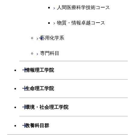
原子核工学コース
超スマート社会卓越コース
人間医療科学技術コース
人間医療科学技術コース
人間医療科学技術コース
人間医療科学技術コース
物質・情報卓越コース
超スマート社会卓越コース
超スマート社会卓越コース
物質・情報卓越コース
開閉
応用化学系
超スマート社会卓越コース
専門科目
応用化学コース
エネルギーコース
開閉
情報理工学院
エネルギー・情報コース
開閉
数理・計算科学系
開閉
生命理工学院
ライフエンジニアリングコ
開閉
情報工学系
数理・計算科学コース
開閉
生命理工学系
開閉
ース
環境・社会理工学院
専門科目
知能情報コース
情報工学コース
専門科目
生命理工学コース
原子核工学コース
開閉
建築学系
開閉
教養科目群
研究関連科目
ライフエンジニアリングコ