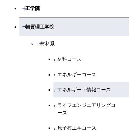
開閉
数学系
開閉
工学院
開閉
物理学系
数学コース
開閉
機械系
開閉
物質理工学院
開閉
化学系
物理学コース
開閉
システム制御系
機械コース
開閉
材料系
開閉
地球惑星科学系
物質・情報卓越コース
化学コース
開閉
電気電子系
エネルギーコース
システム制御コース
材料コース
専門科目
エネルギーコース
地球惑星科学コース
開閉
情報通信系
エネルギー・情報コース
エンジニアリングデザイン
電気電子コース
エネルギーコース
コース
エネルギー・情報コース
地球生命コース
開閉
経営工学系
エンジニアリングデザイン
エネルギーコース
情報通信コース
エネルギー・情報コース
コース
人間医療科学技術コース
物質・情報卓越コース
専門科目
エネルギー・情報コース
エンジニアリングデザイン
経営工学コース
ライフエンジニアリングコ
ライフエンジニアリングコ
超スマート社会卓越コース
コース
ース
ース
ライフエンジニアリングコ
エンジニアリングデザイン
ース
ライフエンジニアリングコ
コース
原子核工学コース
原子核工学コース
ース