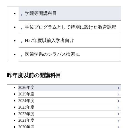
ライフエンジニアリングコ
地球生命コース
開閉
土木・環境工学系
建築学コース
ース
文系教養科目
大学院課程を切り替える
ース
学院等開講科目
人間医療科学技術コース
開閉
融合理工学系
エンジニアリングデザイン
土木工学コース
知能情報コース
英語科目
地球生命コース
コース
学位プログラムとして特別に設けた教育課程
物質・情報卓越コース
開閉
社会・人間科学系
エンジニアリングデザイン
地球環境共創コース
エネルギー・情報コース
第二外国語科目
人間医療科学技術コース
都市・環境学コース
コース
H27年度以前入学者向け
開閉
イノベーション科学系
エネルギーコース
社会・人間科学コース
人間医療科学技術コース
日本語・日本文化科目
物質・情報卓越コース
医歯学系のシラバス検索
超スマート社会卓越コース
都市・環境学コース
開閉
技術経営専門職学位課程
エネルギー・情報コース
超スマート社会卓越コース
イノベーション科学コース
物質・情報卓越コース
教職科目
超スマート社会卓越コース
超スマート社会卓越コース
昨年度以前の開講科目
専門科目
エンジニアリングデザイン
人間医療科学技術コース
技術経営専門職学位課程
超スマート社会卓越コース
キャリア科目
コース
2026年度
アントレプレナーシップ科目
2025年度
原子核工学コース
2024年度
2023年度
広域教養科目
物質・情報卓越コース
2022年度
2021年度
超スマート社会卓越コース
2020年度