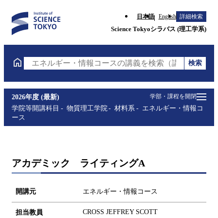
日本語
English
詳細検索
Science Tokyoシラバス (理工学系)
検索
エネルギー・情報コースの講義を検索（講義名・科目
学部・課程を開閉
2026年度 (最新)
学院等開講科目
物質理工学院
材料系
エネルギー・情報コ
ース
アカデミック ライティングA
開講元
エネルギー・情報コース
CROSS JEFFREY SCOTT
担当教員