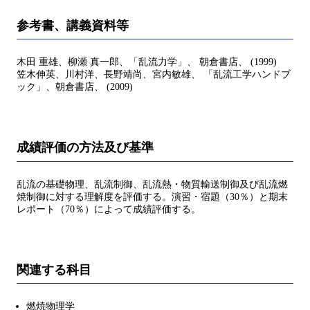
参考書、講義資料等
木田 重雄、柳瀬 真一郎、「乱流力学」、 朝倉書店、 (1999)
笠木伸英、川村洋、長野靖尚、宮内敏雄、 「乱流工学ハンドブ
ック」、朝倉書店、 (2009)
成績評価の方法及び基準
乱流の基礎物理、乱流制御、乱流熱・物質輸送制御及び乱流燃
焼制御に対する理解度を評価する。演習・宿題（30％）と期末
レポート（70％）によって成績評価する。
関連する科目
燃焼物理学