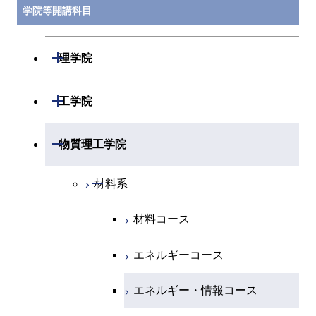
学院等開講科目
開閉
理学院
開閉
数学系
開閉
工学院
開閉
物理学系
数学コース
開閉
機械系
開閉
物質理工学院
開閉
化学系
物理学コース
開閉
システム制御系
機械コース
開閉
材料系
開閉
地球惑星科学系
物質・情報卓越コース
化学コース
開閉
電気電子系
エネルギーコース
システム制御コース
材料コース
専門科目
エネルギーコース
地球惑星科学コース
開閉
情報通信系
エネルギー・情報コース
エンジニアリングデザイン
電気電子コース
エネルギーコース
コース
エネルギー・情報コース
地球生命コース
開閉
経営工学系
エンジニアリングデザイン
エネルギーコース
情報通信コース
エネルギー・情報コース
コース
人間医療科学技術コース
物質・情報卓越コース