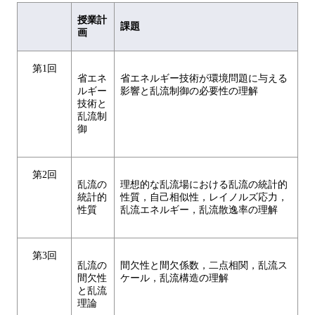
授業計
課題
画
第1回
省エネ
省エネルギー技術が環境問題に与える
ルギー
影響と乱流制御の必要性の理解
技術と
乱流制
御
第2回
乱流の
理想的な乱流場における乱流の統計的
統計的
性質，自己相似性，レイノルズ応力，
性質
乱流エネルギー，乱流散逸率の理解
第3回
乱流の
間欠性と間欠係数，二点相関，乱流ス
間欠性
ケール，乱流構造の理解
と乱流
理論