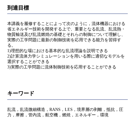
到達目標
本講義を履修することによって次のように，流体機器における
省エネルギー技術を開発する上で、重要となる乱流、乱流熱・
物質輸送及び乱流燃焼の基礎とそれらの制御について理解し、
実際の工学問題に最新の制御技術を応用できる能力を習得す
る。
1)理想的な場における基本的な乱流理論を説明できる
2)計算流体力学シミュレーションを用いる際に適切なモデルを
選択することができる
3)実際の工学問題に流体制御技術を応用することができる
キーワード
乱流，乱流微細構造，RANS，LES，境界層の剥離，抵抗，圧
力，摩擦，管内流，航空機，燃焼，エネルギー，環境