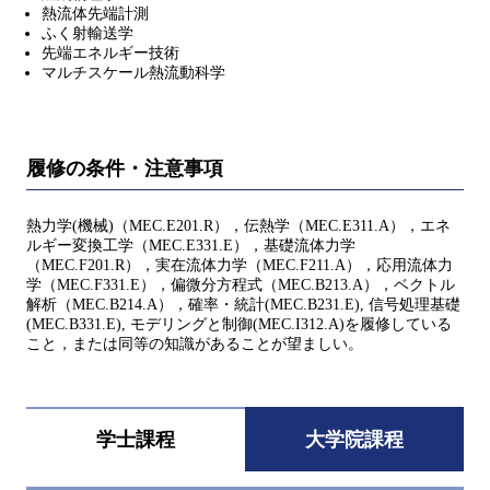
熱流体先端計測
ふく射輸送学
先端エネルギー技術
マルチスケール熱流動科学
履修の条件・注意事項
熱力学(機械)（MEC.E201.R），伝熱学（MEC.E311.A），エネ
ルギー変換工学（MEC.E331.E），基礎流体力学
（MEC.F201.R），実在流体力学（MEC.F211.A），応用流体力
学（MEC.F331.E），偏微分方程式（MEC.B213.A），ベクトル
解析（MEC.B214.A），確率・統計(MEC.B231.E), 信号処理基礎
(MEC.B331.E), モデリングと制御(MEC.I312.A)を履修している
こと，または同等の知識があることが望ましい。
学士課程
大学院課程