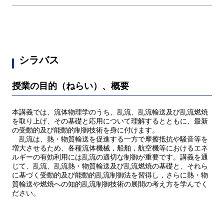
シラバス
授業の目的（ねらい）、概要
本講義では、流体物理学のうち、乱流、乱流輸送及び乱流燃焼
を取り上げ、その基礎と応用について理解するとともに、最新
の受動的及び能動的制御技術を身に付けます。
乱流は、熱・物質輸送を促進する一方で摩擦抵抗や騒音等を
増大させるため、各種流体機械，船舶，航空機等におけるエネ
ルギーの有効利用には乱流の適切な制御が重要です。講義を通
じて、乱流、乱流熱・物質輸送及び乱流燃焼の基礎と、それら
に基づく受動的及び能動的乱流制御法を習得し，さらに熱・物
質輸送や燃焼への知的乱流制御技術の展開の考え方を学んでく
ださい。