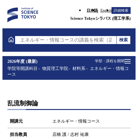
日本語
English
詳細検索
Science Tokyoシラバス (理工学系)
検索
エネルギー・情報コースの講義を検索（講義名・科目
学部・課程を開閉
2026年度 (最新)
学院等開講科目
物質理工学院
材料系
エネルギー・情報コ
ース
乱流制御論
開講元
エネルギー・情報コース
担当教員
店橋 護 / 志村 祐康