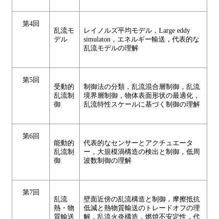
第4回
乱流モ
レイノルズ平均モデル，Large eddy
デル
simulaton，エネルギー輸送，代表的な
乱流モデルの理解
第5回
受動的
制御法の分類，乱流混合層制御，乱流
乱流制
境界層制御，物体表面形状の最適化，
御
乱流特性スケールに基づく制御の理解
第6回
能動的
代表的なセンサーとアクチュエータ
乱流制
ー，大規模渦構造の検出と制御，低周
御
波数制御の理解
第7回
乱流
壁面近傍の乱流構造と制御，摩擦抵抗
熱・物
低減と熱物質輸送のトレードオフの理
質輸送
解，乱流火炎構造，燃焼不安定性，代