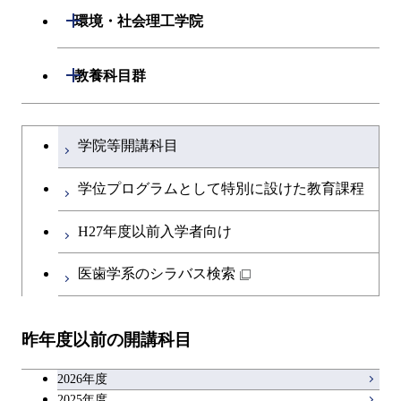
開閉
情報工学系
数理・計算科学コース
開閉
生命理工学系
開閉
ース
環境・社会理工学院
専門科目
知能情報コース
情報工学コース
専門科目
生命理工学コース
原子核工学コース
開閉
建築学系
開閉
教養科目群
研究関連科目
ライフエンジニアリングコ
ライフエンジニアリングコ
地球生命コース
開閉
土木・環境工学系
建築学コース
ース
文系教養科目
大学院課程を切り替える
ース
学院等開講科目
人間医療科学技術コース
開閉
融合理工学系
エンジニアリングデザイン
土木工学コース
知能情報コース
英語科目
地球生命コース
コース
学位プログラムとして特別に設けた教育課程
物質・情報卓越コース
開閉
社会・人間科学系
エンジニアリングデザイン
地球環境共創コース
エネルギー・情報コース
第二外国語科目
人間医療科学技術コース
都市・環境学コース
コース
H27年度以前入学者向け
開閉
イノベーション科学系
エネルギーコース
社会・人間科学コース
人間医療科学技術コース
日本語・日本文化科目
物質・情報卓越コース
医歯学系のシラバス検索
超スマート社会卓越コース
都市・環境学コース
開閉
技術経営専門職学位課程
エネルギー・情報コース
超スマート社会卓越コース
イノベーション科学コース
物質・情報卓越コース
教職科目
超スマート社会卓越コース
超スマート社会卓越コース
昨年度以前の開講科目
専門科目
エンジニアリングデザイン
人間医療科学技術コース
技術経営専門職学位課程
超スマート社会卓越コース
キャリア科目
コース
2026年度
アントレプレナーシップ科目
2025年度