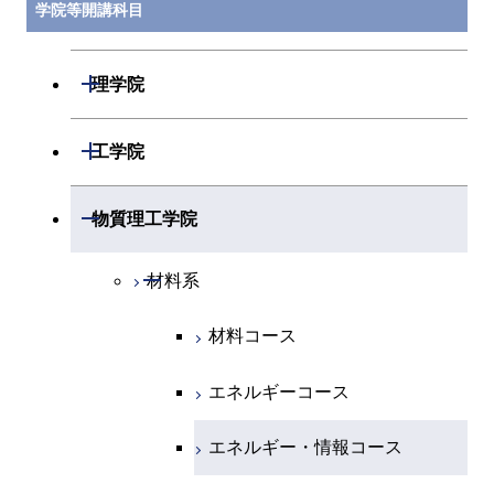
学院等開講科目
開閉
理学院
開閉
数学系
開閉
工学院
開閉
物理学系
数学コース
開閉
機械系
開閉
物質理工学院
開閉
化学系
物理学コース
開閉
システム制御系
機械コース
開閉
材料系
開閉
地球惑星科学系
物質・情報卓越コース
化学コース
開閉
電気電子系
エネルギーコース
システム制御コース
材料コース
専門科目
エネルギーコース
地球惑星科学コース
開閉
情報通信系
エネルギー・情報コース
エンジニアリングデザイン
電気電子コース
エネルギーコース
コース
エネルギー・情報コース
地球生命コース
開閉
経営工学系
エンジニアリングデザイン
エネルギーコース
情報通信コース
エネルギー・情報コース
コース
人間医療科学技術コース
物質・情報卓越コース
専門科目
エネルギー・情報コース
エンジニアリングデザイン
経営工学コース