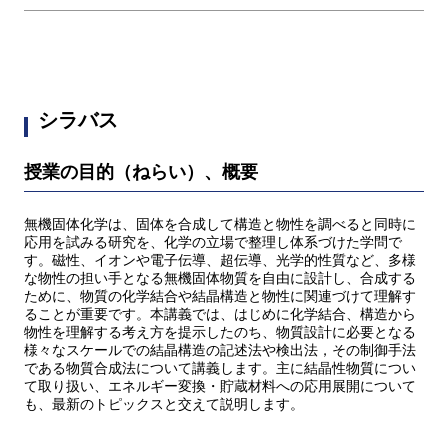
シラバス
授業の目的（ねらい）、概要
無機固体化学は、固体を合成して構造と物性を調べると同時に
応用を試みる研究を、化学の立場で整理し体系づけた学問で
す。磁性、イオンや電子伝導、超伝導、光学的性質など、多様
な物性の担い手となる無機固体物質を自由に設計し、合成する
ために、物質の化学結合や結晶構造と物性に関連づけて理解す
ることが重要です。本講義では、はじめに化学結合、構造から
物性を理解する考え方を提示したのち、物質設計に必要となる
様々なスケールでの結晶構造の記述法や検出法，その制御手法
である物質合成法について講義します。主に結晶性物質につい
て取り扱い、エネルギー変換・貯蔵材料への応用展開について
も、最新のトピックスと交えて説明します。