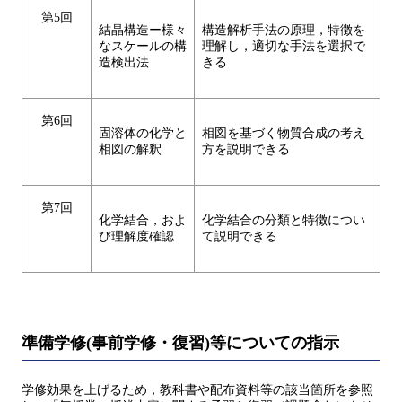
第5回
結晶構造ー様々
構造解析手法の原理，特徴を
なスケールの構
理解し，適切な手法を選択で
造検出法
きる
第6回
固溶体の化学と
相図を基づく物質合成の考え
相図の解釈
方を説明できる
第7回
化学結合，およ
化学結合の分類と特徴につい
び理解度確認
て説明できる
準備学修(事前学修・復習)等についての指示
学修効果を上げるため，教科書や配布資料等の該当箇所を参照