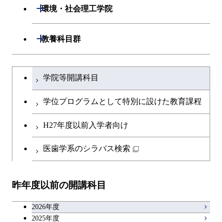
情報工学系
数理・計算科学コース
開閉
生命理工学系
開閉
ース
環境・社会理工学院
専門科目
知能情報コース
情報工学コース
専門科目
生命理工学コース
原子核工学コース
開閉
建築学系
開閉
教養科目群
研究関連科目
ライフエンジニアリングコ
ライフエンジニアリングコ
地球生命コース
開閉
土木・環境工学系
建築学コース
ース
文系教養科目
大学院課程を切り替える
ース
学院等開講科目
人間医療科学技術コース
開閉
融合理工学系
エンジニアリングデザイン
土木工学コース
知能情報コース
英語科目
地球生命コース
コース
学位プログラムとして特別に設けた教育課程
物質・情報卓越コース
開閉
社会・人間科学系
エンジニアリングデザイン
地球環境共創コース
エネルギー・情報コース
第二外国語科目
人間医療科学技術コース
都市・環境学コース
コース
H27年度以前入学者向け
開閉
イノベーション科学系
エネルギーコース
社会・人間科学コース
人間医療科学技術コース
日本語・日本文化科目
物質・情報卓越コース
医歯学系のシラバス検索
超スマート社会卓越コース
都市・環境学コース
開閉
技術経営専門職学位課程
エネルギー・情報コース
超スマート社会卓越コース
イノベーション科学コース
物質・情報卓越コース
教職科目
超スマート社会卓越コース
超スマート社会卓越コース
昨年度以前の開講科目
専門科目
エンジニアリングデザイン
人間医療科学技術コース
技術経営専門職学位課程
超スマート社会卓越コース
キャリア科目
コース
2026年度
アントレプレナーシップ科目
2025年度