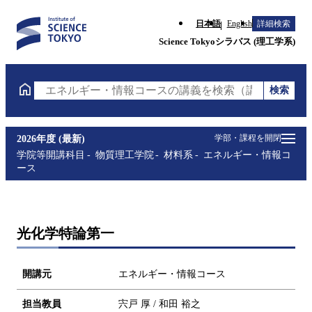
日本語
English
詳細検索
Science Tokyoシラバス (理工学系)
検索
エネルギー・情報コースの講義を検索（講義名・科目
学部・課程を開閉
2026年度 (最新)
学院等開講科目
物質理工学院
材料系
エネルギー・情報コ
ース
光化学特論第一
開講元
エネルギー・情報コース
担当教員
宍戸 厚 / 和田 裕之