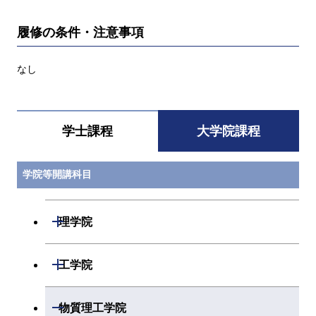
履修の条件・注意事項
なし
学士課程
大学院課程
学院等開講科目
開閉
理学院
開閉
数学系
開閉
工学院
開閉
物理学系
数学コース
開閉
機械系
開閉
物質理工学院