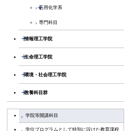
物質・情報卓越コース
開閉
応用化学系
超スマート社会卓越コース
専門科目
応用化学コース
エネルギーコース
開閉
情報理工学院
エネルギー・情報コース
開閉
数理・計算科学系
開閉
生命理工学院
ライフエンジニアリングコ
開閉
情報工学系
数理・計算科学コース
開閉
生命理工学系
開閉
ース
環境・社会理工学院
専門科目
知能情報コース
情報工学コース
専門科目
生命理工学コース
原子核工学コース
開閉
建築学系
開閉
教養科目群
研究関連科目
ライフエンジニアリングコ
ライフエンジニアリングコ
地球生命コース
開閉
土木・環境工学系
建築学コース
ース
文系教養科目
大学院課程を切り替える
ース
学院等開講科目
人間医療科学技術コース
開閉
融合理工学系
エンジニアリングデザイン
土木工学コース
知能情報コース
英語科目
地球生命コース
コース
学位プログラムとして特別に設けた教育課程