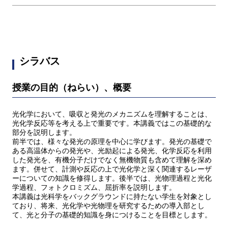
シラバス
授業の目的（ねらい）、概要
光化学において、吸収と発光のメカニズムを理解することは、
光化学反応等を考える上で重要です。本講義ではこの基礎的な
部分を説明します。
前半では、様々な発光の原理を中心に学びます。発光の基礎で
ある高温体からの発光や、光励起による発光、化学反応を利用
した発光を、有機分子だけでなく無機物質も含めて理解を深め
ます。併せて、計測や反応の上で光化学と深く関連するレーザ
ーについての知識を修得します。後半では、光物理過程と光化
学過程、フォトクロミズム、屈折率を説明します。
本講義は光科学をバックグラウンドに持たない学生を対象とし
ており、将来、光化学や光物理を研究するための導入部とし
て、光と分子の基礎的知識を身につけることを目標とします。