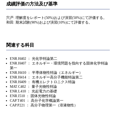
成績評価の方法及び基準
宍戸: 理解度をレポート(50%)および演習(50%)にて評価する。
和田: 期末試験(90%)および演習(10%)にて評価する。
関連する科目
ENR.H402 ： 光化学特論第二
ENR.H407 ： エネルギー・環境問題を指向する固体化学特論
第一
ENR.H410 ： 半導体物性特論（エネルギー）
ENR.H414 ： エネルギー高分子機能特論第二
ENR.H409 ： 有機エレクトロニクス特論
MAT.C402 ： 量子光物性特論
ENR.L410 ： 光起電力の基礎
ENR.I510 ： 固体光物性特論
CAP.T401 ： 高分子化学概論第一
CAP.P221 ： 高分子物理第一（溶液物性）