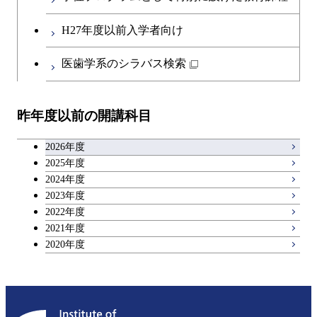
物質・情報卓越コース
開閉
社会・人間科学系
エンジニアリングデザイン
地球環境共創コース
エネルギー・情報コース
第二外国語科目
人間医療科学技術コース
都市・環境学コース
コース
H27年度以前入学者向け
開閉
イノベーション科学系
エネルギーコース
社会・人間科学コース
人間医療科学技術コース
日本語・日本文化科目
物質・情報卓越コース
医歯学系のシラバス検索
超スマート社会卓越コース
都市・環境学コース
開閉
技術経営専門職学位課程
エネルギー・情報コース
超スマート社会卓越コース
イノベーション科学コース
物質・情報卓越コース
教職科目
超スマート社会卓越コース
超スマート社会卓越コース
昨年度以前の開講科目
専門科目
エンジニアリングデザイン
人間医療科学技術コース
技術経営専門職学位課程
超スマート社会卓越コース
キャリア科目
コース
2026年度
アントレプレナーシップ科目
2025年度
原子核工学コース
2024年度
2023年度
広域教養科目
物質・情報卓越コース
2022年度
2021年度
超スマート社会卓越コース
2020年度