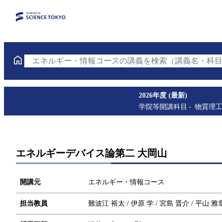
エネルギー・情報コースの講義を検索（講義名・科目
2026年度 (最新)
学院等開講科目
物質理
エネルギーデバイス論第二 大岡山
開講元
エネルギー・情報コース
担当教員
難波江 裕太 / 伊原 学 / 宮島 晋介 / 平山 雅