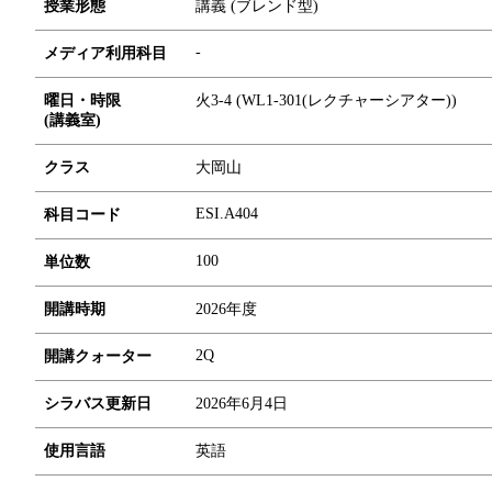
授業形態
講義 (ブレンド型)
-
メディア利用科目
曜日・時限
火3-4 (WL1-301(レクチャーシアター))
(講義室)
クラス
大岡山
ESI.A404
科目コード
1
0
0
単位数
開講時期
2026年度
2Q
開講クォーター
シラバス更新日
2026年6月4日
使用言語
英語