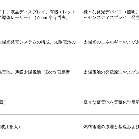
イト、液晶ディスプレイ、有機エレクト
様々な発光デバイス（照明
導体レーザー）（Zoom 小寺哲夫）
ッセンスディスプレイ、発
太陽光発電システムの構成、太陽電池の
太陽光のエネルギーおよび
電池、薄膜太陽電池（Zoom 宮島晋
太陽電池の発電原理および
章）
様々な蓄電池を電気化学反
難波江裕太）
燃料電池の原理と基礎およ