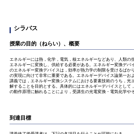
シラバス
授業の目的（ねらい）、概要
エネルギーには熱，化学，電気，核エネルギーなどあり、人類の
エネルギーに変換し、供給する必要がある。エネルギー変換デバ
のエネルギー変換デバイスは，効率が熱力学の制限を受けるばか
の実現に向けて非常に重要である。エネルギーデバイス論第一お
講義では，エネルギー変換システムにおける要素技術のうち，光エ
解することを目的とする。具体的にはエネルギーデバイスとして
の動作原理に触れることにより，受講生の光電変換・電気化学や
到達目標
講義終了後受講者は，下記の各項目を行うことが可能になる。