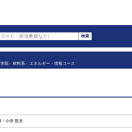
検索
コード・担当教員など）
工学院
材料系
エネルギー・情報コース
章 / 小寺 哲夫