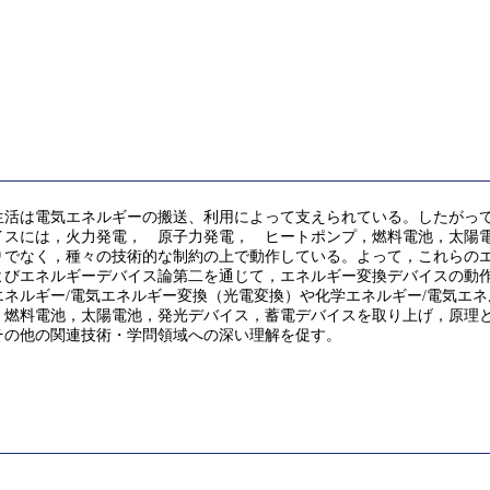
生活は電気エネルギーの搬送、利用によって支えられている。したがっ
イスには，火力発電， 原子力発電， ヒートポンプ，燃料電池，太陽
りでなく，種々の技術的な制約の上で動作している。よって，これらの
よびエネルギーデバイス論第二を通じて，エネルギー変換デバイスの動
ネルギー/電気エネルギー変換（光電変換）や化学エネルギー/電気エ
，燃料電池，太陽電池，発光デバイス，蓄電デバイスを取り上げ，原理
その他の関連技術・学問領域への深い理解を促す。