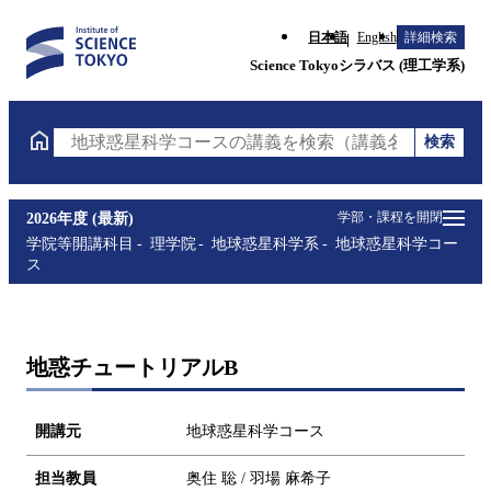
日本語
English
詳細検索
Science Tokyoシラバス (理工学系)
検索
地球惑星科学コースの講義を検索（講義名・科目コー
学部・課程を開閉
2026年度 (最新)
学院等開講科目
理学院
地球惑星科学系
地球惑星科学コー
ス
地惑チュートリアルB
開講元
地球惑星科学コース
担当教員
奥住 聡 / 羽場 麻希子