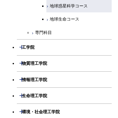
エネルギーコース
地球惑星科学コース
エネルギー・情報コース
地球生命コース
専門科目
物質・情報卓越コース
開閉
工学院
開閉
機械系
開閉
物質理工学院
開閉
システム制御系
機械コース
開閉
材料系
開閉
情報理工学院
開閉
電気電子系
エネルギーコース
システム制御コース
開閉
応用化学系
材料コース
開閉
数理・計算科学系
開閉
生命理工学院
開閉
情報通信系
エネルギー・情報コース
エンジニアリングデザイン
電気電子コース
専門科目
エネルギーコース
応用化学コース
開閉
情報工学系
数理・計算科学コース
コース
開閉
生命理工学系
開閉
環境・社会理工学院
開閉
経営工学系
エンジニアリングデザイン
エネルギーコース
情報通信コース