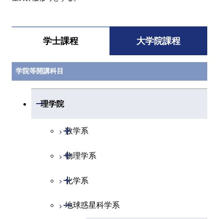
学士課程
大学院課程
学院等開講科目
開閉
理学院
開閉
数学系
開閉
物理学系
数学コース
開閉
化学系
物理学コース
開閉
地球惑星科学系
物質・情報卓越コース
化学コース