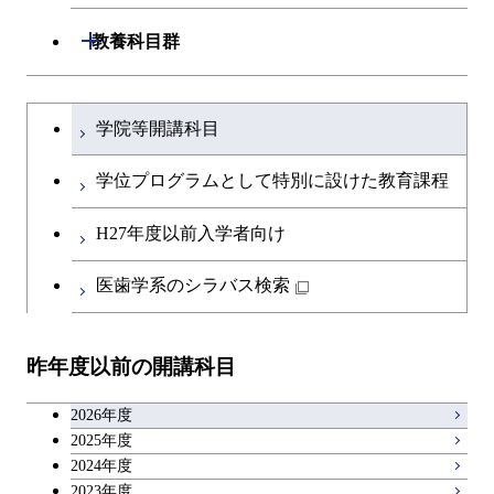
エネルギー・情報コース
エネルギーコース
専門科目
知能情報コース
情報工学コース
コース
人間医療科学技術コース
専門科目
生命理工学コース
開閉
建築学系
開閉
教養科目群
専門科目
エネルギー・情報コース
エンジニアリングデザイン
経営工学コース
ライフエンジニアリングコ
エネルギー・情報コース
研究関連科目
ライフエンジニアリングコ
ライフエンジニアリングコ
超スマート社会卓越コース
コース
ライフエンジニアリングコ
ース
開閉
土木・環境工学系
建築学コース
ース
ース
ライフエンジニアリングコ
エンジニアリングデザイン
文系教養科目
大学院課程を切り替える
ース
ライフエンジニアリングコ
ース
ライフエンジニアリングコ
コース
学院等開講科目
原子核工学コース
ース
開閉
融合理工学系
エンジニアリングデザイン
土木工学コース
知能情報コース
原子核工学コース
ース
英語科目
地球生命コース
コース
学位プログラムとして特別に設けた教育課程
原子核工学コース
超スマート社会卓越コース
人間医療科学技術コース
原子核工学コース
開閉
社会・人間科学系
エンジニアリングデザイン
地球環境共創コース
エネルギー・情報コース
人間医療科学技術コース
人間医療科学技術コース
第二外国語科目
人間医療科学技術コース
都市・環境学コース
コース
H27年度以前入学者向け
人間医療科学技術コース
物質・情報卓越コース
地球生命コース
開閉
イノベーション科学系
エネルギーコース
社会・人間科学コース
人間医療科学技術コース
超スマート社会卓越コース
超スマート社会卓越コース
日本語・日本文化科目
物質・情報卓越コース
医歯学系のシラバス検索
超スマート社会卓越コース
都市・環境学コース
物質・情報卓越コース
人間医療科学技術コース
開閉
技術経営専門職学位課程
エネルギー・情報コース
超スマート社会卓越コース
イノベーション科学コース
物質・情報卓越コース
教職科目
超スマート社会卓越コース
超スマート社会卓越コース
超スマート社会卓越コース
物質・情報卓越コース
昨年度以前の開講科目
専門科目
エンジニアリングデザイン
人間医療科学技術コース
技術経営専門職学位課程
超スマート社会卓越コース
キャリア科目
コース
2026年度
アントレプレナーシップ科目
2025年度
原子核工学コース
2024年度
2023年度
広域教養科目