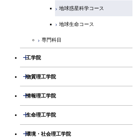
エネルギーコース
地球惑星科学コース
エネルギー・情報コース
地球生命コース
専門科目
物質・情報卓越コース
開閉
工学院
開閉
機械系
開閉
物質理工学院
開閉
システム制御系
機械コース
開閉
材料系
開閉
情報理工学院
開閉
電気電子系
エネルギーコース
システム制御コース
開閉
応用化学系
材料コース
開閉
数理・計算科学系
開閉
生命理工学院
開閉
情報通信系
エネルギー・情報コース
エンジニアリングデザイン
電気電子コース
専門科目
エネルギーコース
応用化学コース
開閉
情報工学系
数理・計算科学コース
コース
開閉
生命理工学系
開閉
環境・社会理工学院
開閉
経営工学系
エンジニアリングデザイン
エネルギーコース
情報通信コース