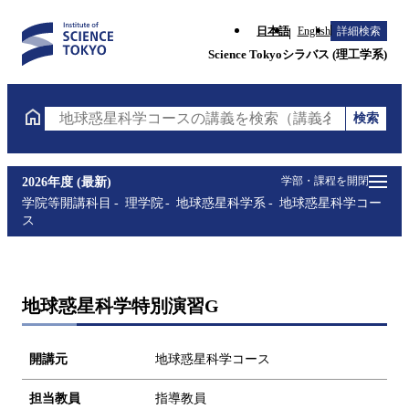
日本語
English
詳細検索
Science Tokyoシラバス (理工学系)
検索
地球惑星科学コースの講義を検索（講義名・科目コー
学部・課程を開閉
2026年度 (最新)
学院等開講科目
理学院
地球惑星科学系
地球惑星科学コー
ス
地球惑星科学特別演習G
開講元
地球惑星科学コース
担当教員
指導教員