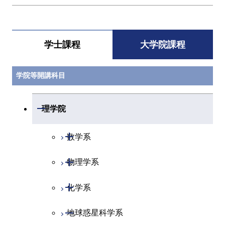
学士課程
大学院課程
学院等開講科目
開閉
理学院
開閉
数学系
開閉
物理学系
数学コース
開閉
化学系
物理学コース
開閉
地球惑星科学系
物質・情報卓越コース
化学コース