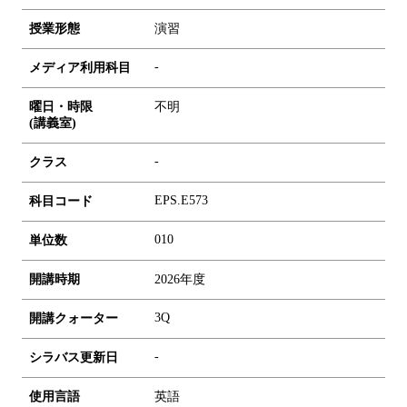
授業形態
演習
-
メディア利用科目
曜日・時限
不明
(講義室)
-
クラス
EPS.E573
科目コード
0
1
0
単位数
開講時期
2026年度
3Q
開講クォーター
-
シラバス更新日
使用言語
英語