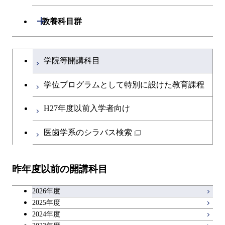
エネルギー・情報コース
エネルギーコース
専門科目
知能情報コース
情報工学コース
コース
人間医療科学技術コース
専門科目
生命理工学コース
開閉
建築学系
開閉
教養科目群
専門科目
エネルギー・情報コース
エンジニアリングデザイン
経営工学コース
ライフエンジニアリングコ
エネルギー・情報コース
研究関連科目
ライフエンジニアリングコ
ライフエンジニアリングコ
超スマート社会卓越コース
コース
ライフエンジニアリングコ
ース
開閉
土木・環境工学系
建築学コース
ース
ース
ライフエンジニアリングコ
エンジニアリングデザイン
文系教養科目
大学院課程を切り替える
ース
ライフエンジニアリングコ
ース
ライフエンジニアリングコ
コース
学院等開講科目
原子核工学コース
ース
開閉
融合理工学系
エンジニアリングデザイン
土木工学コース
知能情報コース
原子核工学コース
ース
英語科目
地球生命コース
コース
学位プログラムとして特別に設けた教育課程
原子核工学コース
超スマート社会卓越コース
人間医療科学技術コース
原子核工学コース
開閉
社会・人間科学系
エンジニアリングデザイン
地球環境共創コース
エネルギー・情報コース
人間医療科学技術コース
人間医療科学技術コース
第二外国語科目
人間医療科学技術コース
都市・環境学コース
コース
H27年度以前入学者向け
人間医療科学技術コース
物質・情報卓越コース
地球生命コース
開閉
イノベーション科学系
エネルギーコース
社会・人間科学コース
人間医療科学技術コース
超スマート社会卓越コース
超スマート社会卓越コース
日本語・日本文化科目
物質・情報卓越コース
医歯学系のシラバス検索
超スマート社会卓越コース
都市・環境学コース
物質・情報卓越コース
人間医療科学技術コース
開閉
技術経営専門職学位課程
エネルギー・情報コース
超スマート社会卓越コース
イノベーション科学コース
物質・情報卓越コース
教職科目
超スマート社会卓越コース
超スマート社会卓越コース
超スマート社会卓越コース
物質・情報卓越コース
昨年度以前の開講科目
専門科目
エンジニアリングデザイン
人間医療科学技術コース
技術経営専門職学位課程
超スマート社会卓越コース
キャリア科目
コース
2026年度
アントレプレナーシップ科目
2025年度
原子核工学コース
2024年度