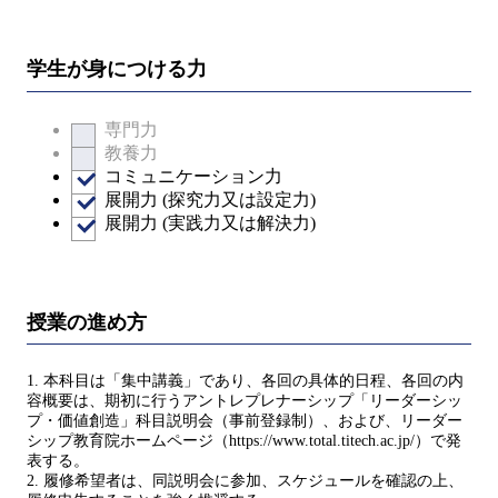
学生が身につける力
専門力
教養力
コミュニケーション力
展開力 (探究力又は設定力)
展開力 (実践力又は解決力)
授業の進め方
1. 本科目は「集中講義」であり、各回の具体的日程、各回の内
容概要は、期初に行うアントレプレナーシップ「リーダーシッ
プ・価値創造」科目説明会（事前登録制）、および、リーダー
シップ教育院ホームページ（https://www.total.titech.ac.jp/）で発
表する。
2. 履修希望者は、同説明会に参加、スケジュールを確認の上、