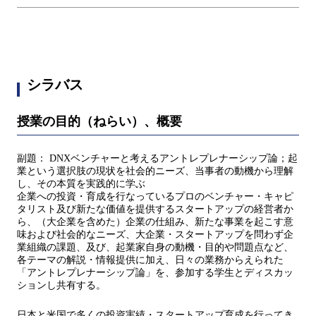
シラバス
授業の目的（ねらい）、概要
副題： DNXベンチャーと考えるアントレプレナーシップ論；起
業という選択肢の現状を社会的ニーズ、当事者の動機から理解
し、その本質を実践的に学ぶ
企業への投資・育成を行なっているプロのベンチャー・キャピ
タリスト及び新たな価値を提供するスタートアップの経営者か
ら、（大企業を含めた）企業の仕組み、新たな事業を起こす意
味および社会的なニーズ、大企業・スタートアップを問わず企
業組織の課題、及び、起業家自身の動機・目的や問題点など、
各テーマの解説・情報提供に加え、日々の業務からえられた
「アントレプレナーシップ論」を、参加する学生とディスカッ
ションし共有する。
日本と米国で多くの投資実績・スタートアップ育成を行ってき