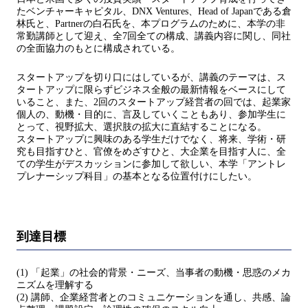
たベンチャーキャピタル、DNX Ventures、Head of Japanである倉
林氏と、Partnerの白石氏を、本プログラムのために、本学の非
常勤講師として迎え、全7回全ての構成、講義内容に関し、同社
の全面協力のもとに構成されている。
スタートアップを切り口にはしているが、講義のテーマは、ス
タートアップに限らずビジネス全般の最新情報をベースにして
いること、また、2回のスタートアップ経営者の回では、起業家
個人の、動機・目的に、言及していくこともあり、参加学生に
とって、視野拡大、選択肢の拡大に直結することになる。
スタートアップに興味のある学生だけでなく、将来、学術・研
究も目指すひと、官僚をめざすひと、大企業を目指す人に、全
ての学生がデスカッションに参加して欲しい、本学「アントレ
プレナーシップ科目」の基本となる位置付けにしたい。
到達目標
(1) 「起業」の社会的背景・ニーズ、当事者の動機・思惑のメカ
ニズムを理解する
(2) 講師、企業経営者とのコミュニケーションを通し、共感、論