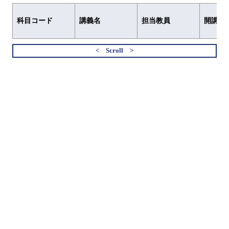
科目コード
講義名
担当教員
開講元