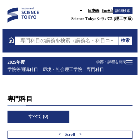
日本語
English
詳細検索
Science Tokyoシラバス (理工学系)
検索
専門科目の講義を検索（講義名・科目コード・担当教
学部・課程を開閉
2025年度
学院等開講科目
環境・社会理工学院
専門科目
専門科目
すべて (0)