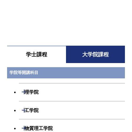
すべてを切り替える
学士課程
大学院課程
学院等開講科目
開閉
理学院
開閉
数学系
開閉
工学院
開閉
物理学系
数学コース
開閉
機械系
開閉
物質理工学院