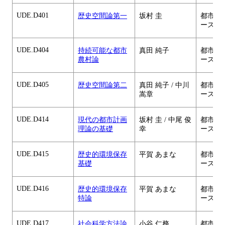
UDE.D401
歴史空間論第一
坂村 圭
都市・
ース
UDE.D404
持続可能な都市
真田 純子
都市・
農村論
ース
UDE.D405
歴史空間論第二
真田 純子 / 中川
都市・
嵩章
ース
UDE.D414
現代の都市計画
坂村 圭 / 中尾 俊
都市・
理論の基礎
幸
ース
UDE.D415
歴史的環境保存
平賀 あまな
都市・
基礎
ース
UDE.D416
歴史的環境保存
平賀 あまな
都市・
特論
ース
UDE.D417
社会科学方法論
小谷 仁務
都市・