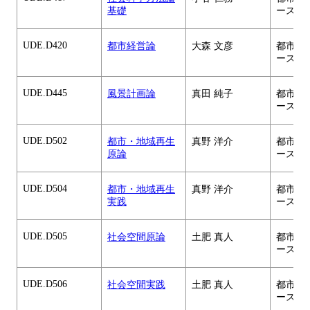
基礎
ース
UDE.D420
都市経営論
大森 文彦
都市・
ース
UDE.D445
風景計画論
真田 純子
都市・
ース
UDE.D502
都市・地域再生
真野 洋介
都市・
原論
ース
UDE.D504
都市・地域再生
真野 洋介
都市・
実践
ース
UDE.D505
社会空間原論
土肥 真人
都市・
ース
UDE.D506
社会空間実践
土肥 真人
都市・
ース