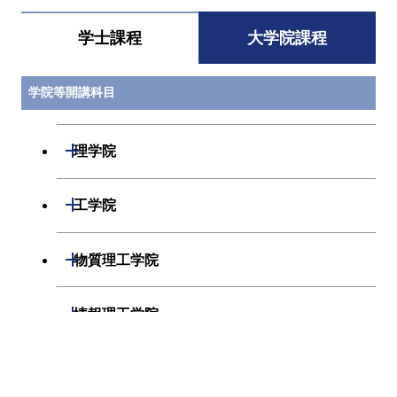
UDE.E502
空気環境特論
鍵 直樹
都市・
学士課程
大学院課程
ース
UDE.E504
都市大気環境論
大風 翼
都市・
学院等開講科目
応用
ース
開閉
理学院
UDE.E505
熱環境工学応用
淺輪 貴史
都市・
ース
開閉
数学系
開閉
工学院
UDE.E506
環境数値シミュ
淺輪 貴史 / 中村
都市・
レーション
隆志 / 鼎 信次郎
ース
開閉
物理学系
数学コース
/ 松岡 昌志 / 大
開閉
機械系
開閉
物質理工学院
風 翼 / 稲垣 厚至
/ 宮本 崇
開閉
化学系
物理学コース
開閉
システム制御系
機械コース
開閉
材料系
開閉
情報理工学院
UDE.P401
プロジェクト管
室町 泰徳 / 藤田
都市・
開閉
地球惑星科学系
物質・情報卓越コース
化学コース
理
淳 / 岡本 道孝 /
ース
開閉
電気電子系
エネルギーコース
システム制御コース
開閉
応用化学系
材料コース
奥田 晃久
開閉
数理・計算科学系
開閉
生命理工学院
専門科目
エネルギーコース
地球惑星科学コース
開閉
情報通信系
エネルギー・情報コース
エンジニアリングデザイン
電気電子コース