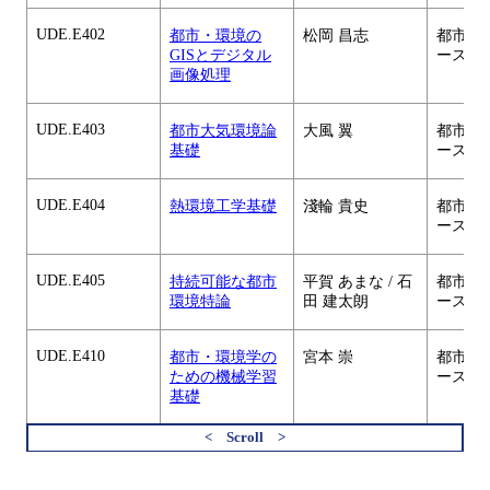
UDE.E402
都市・環境の
松岡 昌志
都市・
GISとデジタル
ース
画像処理
UDE.E403
都市大気環境論
大風 翼
都市・
基礎
ース
UDE.E404
熱環境工学基礎
淺輪 貴史
都市・
ース
UDE.E405
持続可能な都市
平賀 あまな / 石
都市・
環境特論
田 建太朗
ース
UDE.E410
都市・環境学の
宮本 崇
都市・
ための機械学習
ース
基礎
UDE.E501
都市設備特論
湯淺 和博
都市・
すべてを切り替える
ース