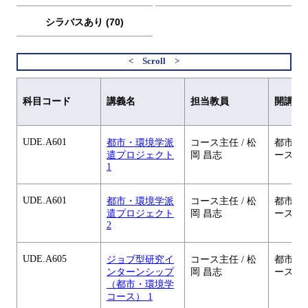
シラバスあり (70)
科目コード
講義名
担当教員
開講元
UDE.A601
都市・環境学派
コース主任 / 松
都市・
遣プロジェクト
岡 昌志
ース
1
UDE.A601
都市・環境学派
コース主任 / 松
都市・
遣プロジェクト
岡 昌志
ース
2
UDE.A605
ジョブ型研究イ
コース主任 / 松
都市・
ンターンシップ
岡 昌志
ース
（都市・環境学
コース） 1