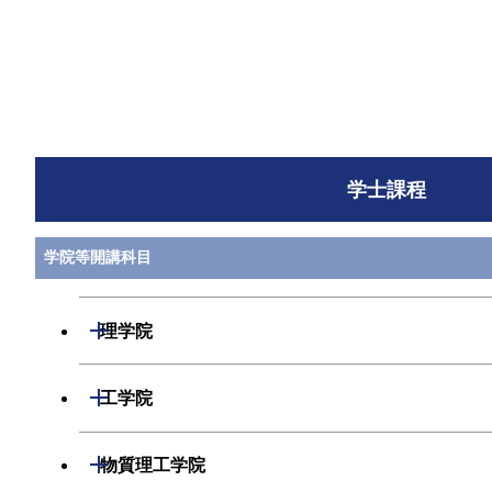
すべてを切り替える
学士課程
学院等開講科目
開閉
理学院
数学系
開閉
工学院
物理学系
機械系
開閉
物質理工学院