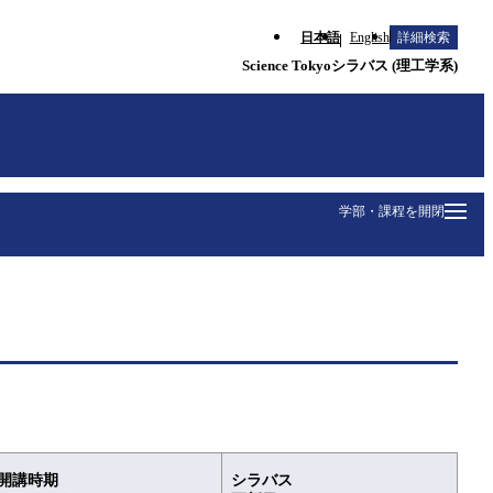
日本語
English
詳細検索
Science Tokyoシラバス (理工学系)
学部・課程を開閉
開講時期
シラバス