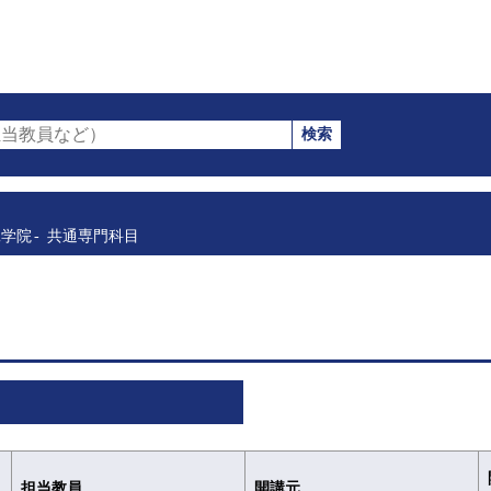
検索
当教員など）
工学院
共通専門科目
担当教員
開講元