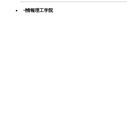
化学系
システム制御系
材料系
開閉
情報理工学院
地球惑星科学系
電気電子系
応用化学系
数理・計算科学系
開閉
生命理工学院
初年次専門科目
情報通信系
初年次専門科目
情報工学系
生命理工学系
創造プロセス科目
経営工学系
創造プロセス科目
初年次専門科目
初年次専門科目
共通専門科目
初年次専門科目
共通専門科目
創造プロセス科目
創造プロセス科目
創造プロセス科目
共通専門科目
共通専門科目
共通専門科目
開閉
環境・社会理工学院
建築学系
開閉
工学院，物質理工学院，環境・社会理工学院共通