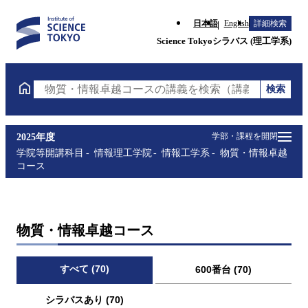
日本語
English
詳細検索
Science Tokyoシラバス (理工学系)
検索
物質・情報卓越コースの講義を検索（講義名・科目コ
学部・課程を開閉
2025年度
学院等開講科目
情報理工学院
情報工学系
物質・情報卓越
コース
物質・情報卓越コース
すべて (70)
600番台 (70)
シラバスあり (70)