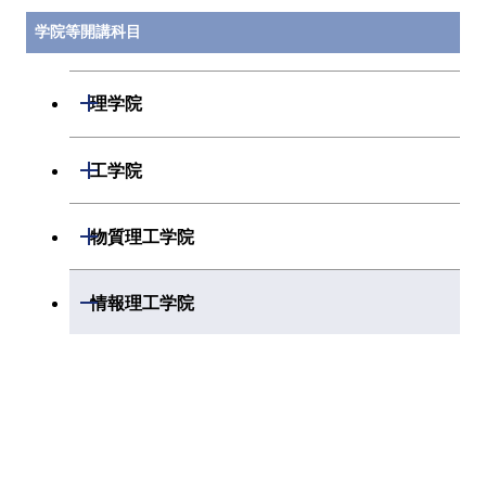
一 A
学院等開講科目
MIS.B621
物質・情報プレ
指導教員
物質・
ゼンテーション
コース
開閉
理学院
演習（基礎）第
一 B
開閉
数学系
開閉
工学院
MIS.B621
物質・情報プレ
指導教員
物質・
ゼンテーション
コース
開閉
物理学系
数学コース
開閉
演習（基礎）第
機械系
開閉
物質理工学院
一 C
開閉
化学系
物理学コース
開閉
システム制御系
機械コース
開閉
材料系
開閉
MIS.B621
物質・情報プレ
指導教員
物質・
情報理工学院
ゼンテーション
コース
開閉
地球惑星科学系
物質・情報卓越コース
化学コース
開閉
電気電子系
エネルギーコース
システム制御コース
演習（基礎）第
開閉
応用化学系
材料コース
開閉
一 D
数理・計算科学系
専門科目
エネルギーコース
地球惑星科学コース
開閉
情報通信系
エネルギー・情報コース
エンジニアリングデザイン
電気電子コース
専門科目
エネルギーコース
応用化学コース
開閉
MIS.B622
物質・情報プレ
指導教員
物質・
情報工学系
数理・計算科学コース
コース
ゼンテーション
コース
エネルギー・情報コース
地球生命コース
開閉
経営工学系
エンジニアリングデザイン
エネルギーコース
情報通信コース
演習（基礎）第
エネルギー・情報コース
エネルギーコース
知能情報コース
情報工学コース
二 A
コース
人間医療科学技術コース