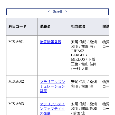
科目コード
講義名
担当教員
開講元
MIS.A601
物質情報発展
安尾 信明 / 桑畑
物質・
和明 / 前園 涼 /
コース
JUHASZ
GERGELY
MIKLOS / 下坂
正倫 / 館山 佳尚
/ 一杉 太郎
MIS.A602
マテリアルズシ
安尾 信明 / 桑畑
物質・
ミュレーション
和明 / 前園 涼
コース
発展
MIS.A603
マテリアルズイ
安尾 信明 / 桑畑
物質・
ンフォマティク
和明 / 関嶋 政和
コース
ス発展
/ 前園 涼