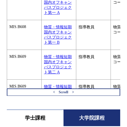
国内オフキャン
コース
パスプロジェク
ト第一 A
MIS.B608
物質・情報短期
指導教員
物質・
国内オフキャン
コース
パスプロジェク
ト第一 B
MIS.B609
物質・情報短期
指導教員
物質・
国内オフキャン
コース
パスプロジェク
ト第二 A
MIS.B609
物質・情報短期
指導教員
物質・
国内オフキャン
コース
パスプロジェク
すべてを切り替える
ト第二 B
MIS.B621
物質・情報プレ
指導教員
物質・
学士課程
大学院課程
ゼンテーション
コース
演習（基礎）第