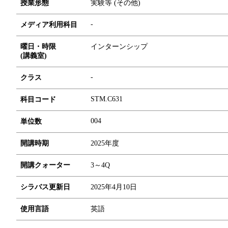
授業形態
実験等 (その他)
-
メディア利用科目
曜日・時限
インターンシップ
(講義室)
-
クラス
STM.C631
科目コード
0
0
4
単位数
開講時期
2025年度
開講クォーター
3～4Q
シラバス更新日
2025年4月10日
使用言語
英語