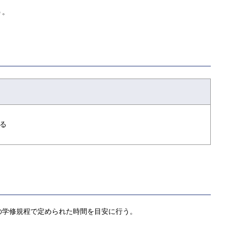
う。
る
の学修規程で定められた時間を目安に行う。