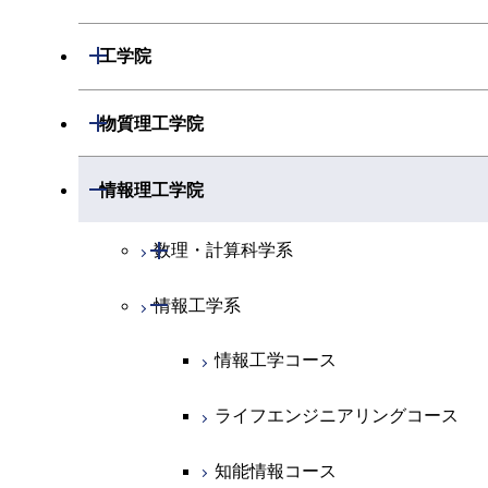
開閉
数学系
開閉
工学院
開閉
物理学系
数学コース
開閉
機械系
開閉
物質理工学院
開閉
化学系
物理学コース
開閉
システム制御系
機械コース
開閉
材料系
開閉
情報理工学院
開閉
地球惑星科学系
物質・情報卓越コース
化学コース
開閉
電気電子系
エネルギーコース
システム制御コース
開閉
応用化学系
材料コース
開閉
数理・計算科学系
専門科目
エネルギーコース
地球惑星科学コース
開閉
情報通信系
エネルギー・情報コース
エンジニアリングデザインコース
電気電子コース
専門科目
エネルギーコース
応用化学コース
開閉
情報工学系
数理・計算科学コース
エネルギー・情報コース
地球生命コース
開閉
経営工学系
エンジニアリングデザインコース
人間医療科学技術コース
エネルギーコース
情報通信コース
エネルギー・情報コース
エネルギーコース
知能情報コース
情報工学コース
物質・情報卓越コース
専門科目
ライフエンジニアリングコース
エネルギー・情報コース
エンジニアリングデザインコース
経営工学コース
ライフエンジニアリングコース
エネルギー・情報コース
ライフエンジニアリングコース
原子核工学コース
ライフエンジニアリングコース
ライフエンジニアリングコース
エンジニアリングデザインコース
原子核工学コース
ライフエンジニアリングコース
知能情報コース