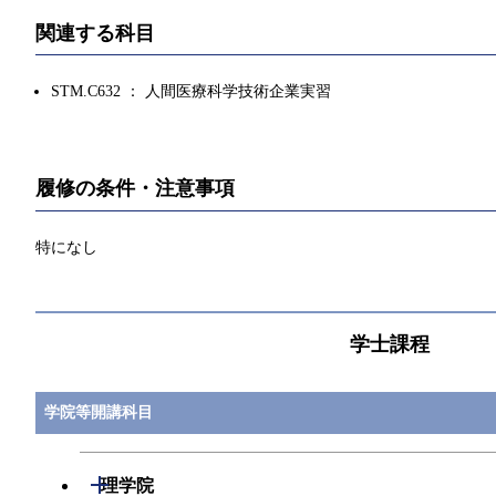
関連する科目
STM.C632 ： 人間医療科学技術企業実習
履修の条件・注意事項
特になし
学士課程
学院等開講科目
開閉
理学院