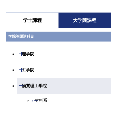
すべてを切り替える
ESI.B503
エネルギー・情
指導教員
エネル
報理工学インタ
報コー
ーンシップA
学士課程
大学院課程
ESI.B503
エネルギー・情
指導教員
エネル
報理工学インタ
報コー
学院等開講科目
ーンシップA
開閉
理学院
ESI.B503
エネルギー・情
指導教員
エネル
報理工学インタ
報コー
ーンシップA
開閉
数学系
開閉
工学院
ESI.B504
エネルギー・情
指導教員
エネル
開閉
物理学系
数学コース
報理工学インタ
報コー
開閉
機械系
開閉
物質理工学院
ーンシップB
開閉
化学系
物理学コース
開閉
システム制御系
機械コース
開閉
ESI.B504
エネルギー・情
指導教員
エネル
材料系
報理工学インタ
報コー
開閉
地球惑星科学系
物質・情報卓越コース
化学コース
ーンシップB
開閉
電気電子系
エネルギーコース
システム制御コース
開閉
応用化学系
材料コース