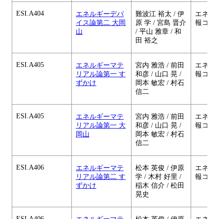
ESI.A404
エネルギーデバ
難波江 裕太 / 伊
エネル
イス論第二 大岡
原 学 / 宮島 晋介
報コー
山
/ 平山 雅章 / 和
田 裕之
ESI.A405
エネルギーマテ
宮内 雅浩 / 前田
エネル
リアル論第一 す
和彦 / 山口 晃 /
報コー
ずかけ
岡本 敏宏 / 村石
信二
ESI.A405
エネルギーマテ
宮内 雅浩 / 前田
エネル
リアル論第一 大
和彦 / 山口 晃 /
報コー
岡山
岡本 敏宏 / 村石
信二
ESI.A406
エネルギーマテ
松本 英俊 / 伊原
エネル
リアル論第二 す
学 / 木村 好里 /
報コー
ずかけ
稲木 信介 / 松田
晃史
ESI.A406