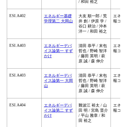
/ 和田 裕之
ESI.A402
エネルギー基礎
大友 順一郎 / 荒
エネル
学理第二 大岡山
井 創 / 伊原 学 /
報コー
谷口 耕治 / 沖本
洋一 / 和田 裕之
ESI.A403
エネルギーデバ
清田 恭平 / 末包
エネル
イス論第一 すず
哲也 / 野崎 智洋
報コー
かけ
/ 藤田 英明 / 萩
原 誠 / 森 伸介
ESI.A403
エネルギーデバ
清田 恭平 / 末包
エネル
イス論第一 大岡
哲也 / 野崎 智洋
報コー
山
/ 藤田 英明 / 萩
原 誠 / 森 伸介
ESI.A404
エネルギーデバ
難波江 裕太 / 山
エネル
イス論第二 すず
田 明 / 宮島 晋介
報コー
かけ
/ 平山 雅章 / 和
田 裕之