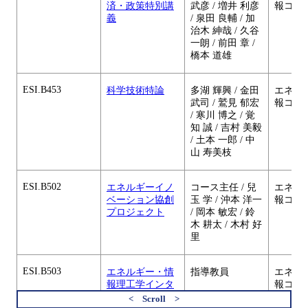
済・政策特別講
武彦 / 増井 利彦
報コー
義
/ 泉田 良輔 / 加
治木 紳哉 / 久谷
一朗 / 前田 章 /
橋本 道雄
ESI.B453
科学技術特論
多湖 輝興 / 金田
エネル
武司 / 鷲見 郁宏
報コー
/ 寒川 博之 / 覚
知 誠 / 吉村 美毅
/ 土本 一郎 / 中
山 寿美枝
ESI.B502
エネルギーイノ
コース主任 / 兒
エネル
ベーション協創
玉 学 / 沖本 洋一
報コー
プロジェクト
/ 岡本 敏宏 / 鈴
木 耕太 / 木村 好
里
ESI.B503
エネルギー・情
指導教員
エネル
報理工学インタ
報コー
ーンシップA