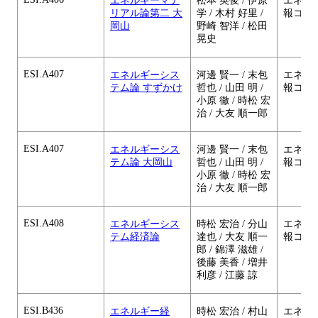
エネルギーマテ
松本 英俊 / 伊原
エネル
リアル論第二 大
学 / 木村 好里 /
報コー
岡山
野崎 智洋 / 松田
晃史
ESI.A407
エネルギーシス
河邊 賢一 / 末包
エネル
テム論 すずかけ
哲也 / 山田 明 /
報コー
小原 徹 / 時松 宏
治 / 大友 順一郎
ESI.A407
エネルギーシス
河邊 賢一 / 末包
エネル
テム論 大岡山
哲也 / 山田 明 /
報コー
小原 徹 / 時松 宏
治 / 大友 順一郎
ESI.A408
エネルギーシス
時松 宏治 / 分山
エネル
テム経済論
達也 / 大友 順一
報コー
郎 / 錦澤 滋雄 /
後藤 美香 / 増井
利彦 / 江藤 諒
ESI.B436
エネルギー経
時松 宏治 / 村山
エネル