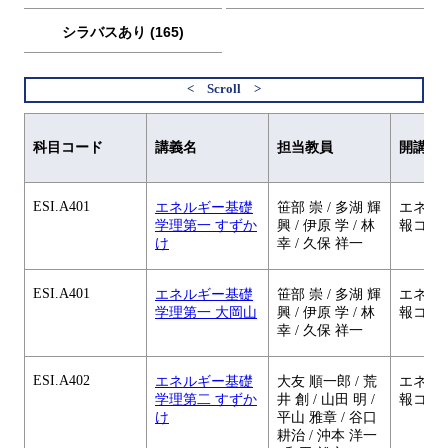
シラバスあり (165)
科目コード
講義名
担当教員
開講元
ESI.A401
エネルギー基礎
笹部 崇 / 多湖 輝
エネル
学理第一 すずか
興 / 伊原 学 / 林
報コー
け
幸 / 久保 祥一
ESI.A401
エネルギー基礎
笹部 崇 / 多湖 輝
エネル
学理第一 大岡山
興 / 伊原 学 / 林
報コー
幸 / 久保 祥一
ESI.A402
エネルギー基礎
大友 順一郎 / 荒
エネル
学理第二 すずか
井 創 / 山田 明 /
報コー
け
平山 雅章 / 谷口
耕治 / 沖本 洋一