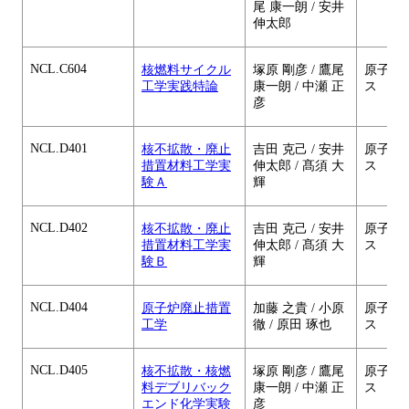
尾 康一朗 / 安井
伸太郎
NCL.C604
核燃料サイクル
塚原 剛彦 / 鷹尾
原子核
工学実践特論
康一朗 / 中瀬 正
ス
彦
NCL.D401
核不拡散・廃止
吉田 克己 / 安井
原子核
措置材料工学実
伸太郎 / 髙須 大
ス
験Ａ
輝
NCL.D402
核不拡散・廃止
吉田 克己 / 安井
原子核
措置材料工学実
伸太郎 / 髙須 大
ス
験Ｂ
輝
NCL.D404
原子炉廃止措置
加藤 之貴 / 小原
原子核
工学
徹 / 原田 琢也
ス
NCL.D405
核不拡散・核燃
塚原 剛彦 / 鷹尾
原子核
料デブリバック
康一朗 / 中瀬 正
ス
エンド化学実験
彦