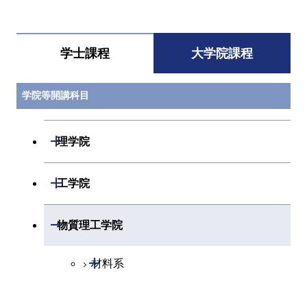
すべてを切り替える
NCL.F454
原子力の安全性
筒井 広明 / 齊藤
原子核
と地域共生
淳一 / 山下 真一
ス
郎 / 照沼 朋広 /
三原 守弘 / 川本
学士課程
大学院課程
義海 / 釜谷 昌幸
/ 桑水流 理 / 松
田 直樹 / 川上 祥
代
学院等開講科目
NCL.I501
原子核工学国内
各教員
原子核
開閉
理学院
インターンシッ
ス
プ第一
開閉
数学系
開閉
工学院
NCL.I501
原子核工学国内
各教員
原子核
インターンシッ
ス
開閉
物理学系
数学コース
プ第一
開閉
機械系
開閉
物質理工学院
開閉
化学系
物理学コース
NCL.I501
原子核工学国内
各教員
原子核
開閉
システム制御系
機械コース
開閉
インターンシッ
ス
材料系
プ第一
開閉
地球惑星科学系
物質・情報卓越コース
化学コース
開閉
電気電子系
エネルギーコース
システム制御コース
開閉
応用化学系
材料コース