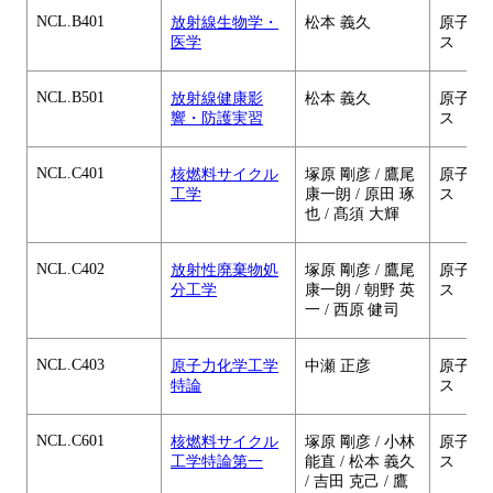
NCL.B401
放射線生物学・
松本 義久
原子核
医学
ス
NCL.B501
放射線健康影
松本 義久
原子核
響・防護実習
ス
NCL.C401
核燃料サイクル
塚原 剛彦 / 鷹尾
原子核
工学
康一朗 / 原田 琢
ス
也 / 髙須 大輝
NCL.C402
放射性廃棄物処
塚原 剛彦 / 鷹尾
原子核
分工学
康一朗 / 朝野 英
ス
一 / 西原 健司
NCL.C403
原子力化学工学
中瀬 正彦
原子核
特論
ス
NCL.C601
核燃料サイクル
塚原 剛彦 / 小林
原子核
工学特論第一
能直 / 松本 義久
ス
/ 吉田 克己 / 鷹