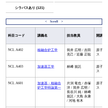
シラバスあり (121)
科目コード
講義名
担当教員
開講元
NCL.A402
核融合炉工学
筒井 広明 / 吉田
原子核
克己 / 近藤 正聡
ス
NCL.A403
加速器工学
林﨑 規託
原子核
ス
NCL.A601
加速器・核融合
片渕 竜也 / 赤塚
原子核
炉工学特論第一
洋 / 筒井 広明 /
ス
長谷川 純 / 林﨑
規託 / 大島 永康
/ 河地 有木