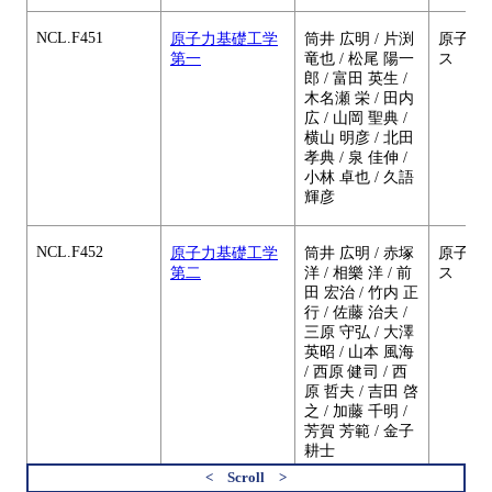
NCL.F451
原子力基礎工学
筒井 広明 / 片渕
原子核
第一
竜也 / 松尾 陽一
ス
郎 / 富田 英生 /
木名瀬 栄 / 田内
広 / 山岡 聖典 /
横山 明彦 / 北田
孝典 / 泉 佳伸 /
小林 卓也 / 久語
輝彦
NCL.F452
原子力基礎工学
筒井 広明 / 赤塚
原子核
第二
洋 / 相樂 洋 / 前
ス
田 宏治 / 竹内 正
行 / 佐藤 治夫 /
三原 守弘 / 大澤
英昭 / 山本 風海
/ 西原 健司 / 西
原 哲夫 / 吉田 啓
之 / 加藤 千明 /
芳賀 芳範 / 金子
耕士