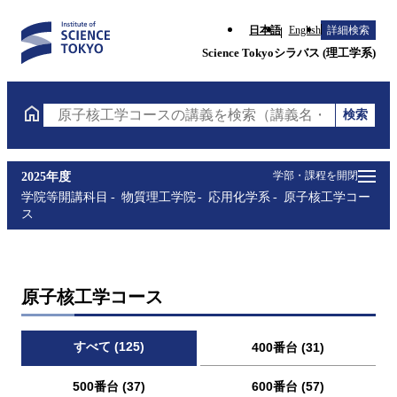
日本語
English
詳細検索
Science Tokyoシラバス (理工学系)
検索
原子核工学コースの講義を検索（講義名・科目コード
学部・課程を開閉
2025年度
学院等開講科目
物質理工学院
応用化学系
原子核工学コー
ス
原子核工学コース
すべて (125)
400番台 (31)
500番台 (37)
600番台 (57)