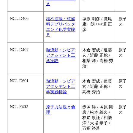
Ａ
NCL.D406
核不拡散・核燃
塚原 剛彦 / 鷹尾
原子核
料デブリバック
康一朗 / 中瀬 正
ス
エンド化学実験
彦
Ｂ
NCL.D407
熱流動・シビア
木倉 宏成 / 遠藤
原子核
アクシデント工
玄 / 近藤 正聡 /
ス
学実験
相樂 洋 / 高橋 秀
治
NCL.D601
熱流動・シビア
木倉 宏成 / 遠藤
原子核
アクシデント工
玄 / 近藤 正聡 /
ス
学実践特論
高橋 秀治
NCL.F402
原子力法規と倫
赤塚 洋 / 塚原 剛
原子核
理
彦 / 松本 義久 /
ス
林﨑 規託 / 相樂
洋 / 大場 恭子 /
万福 裕造