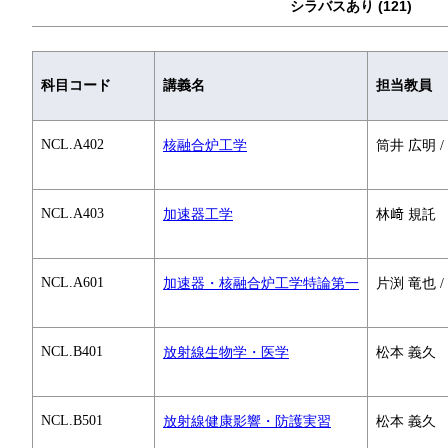
シラバスあり (121)
科目コード
講義名
担当教員
NCL.A402
核融合炉工学
筒井 広明 /
NCL.A403
加速器工学
林﨑 規託
NCL.A601
加速器・核融合炉工学特論第一
片渕 竜也 /
NCL.B401
放射線生物学・医学
松本 義久
NCL.B501
放射線健康影響・防護実習
松本 義久