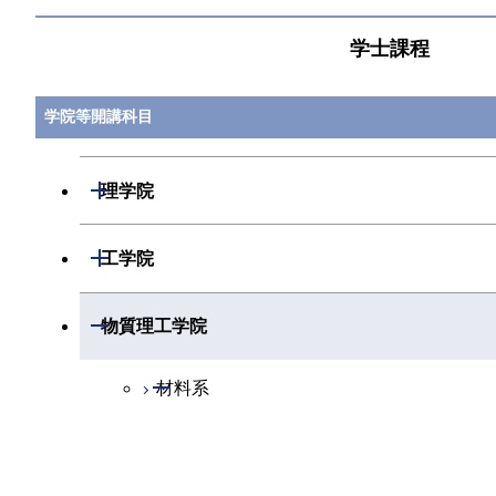
学士課程
NCL.I503
原子炉廃止措置インターンシッ
各教員
プ第一
学院等開講科目
NCL.I503
原子炉廃止措置インターンシッ
各教員
プ第一
開閉
理学院
NCL.I504
原子炉廃止措置インターンシッ
各教員
プ第二
開閉
数学系
開閉
工学院
NCL.I504
原子炉廃止措置インターンシッ
各教員
プ第二
開閉
物理学系
数学コース
開閉
機械系
開閉
物質理工学院
NCL.I504
原子炉廃止措置インターンシッ
各教員
開閉
化学系
物理学コース
開閉
プ第二
システム制御系
機械コース
開閉
材料系
開閉
地球惑星科学系
物質・情報卓越コース
化学コース
開閉
NCL.I504
電気電子系
エネルギーコース
システム制御コース
原子炉廃止措置インターンシッ
各教員
材料コース
プ第二
専門科目
エネルギーコース
地球惑星科学コース
開閉
情報通信系
エネルギー・情報コース
エンジニアリングデザインコース
電気電子コース