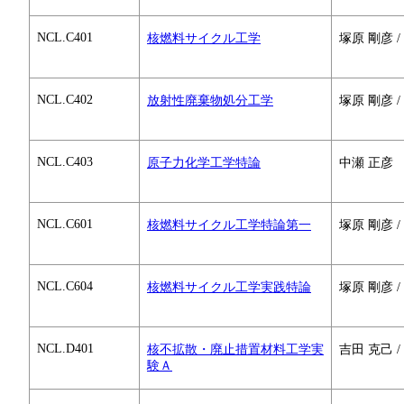
NCL.C401
核燃料サイクル工学
塚原 剛彦 /
NCL.C402
放射性廃棄物処分工学
塚原 剛彦 /
NCL.C403
原子力化学工学特論
中瀬 正彦
NCL.C601
核燃料サイクル工学特論第一
塚原 剛彦 /
NCL.C604
核燃料サイクル工学実践特論
塚原 剛彦 /
NCL.D401
核不拡散・廃止措置材料工学実
吉田 克己 /
験Ａ