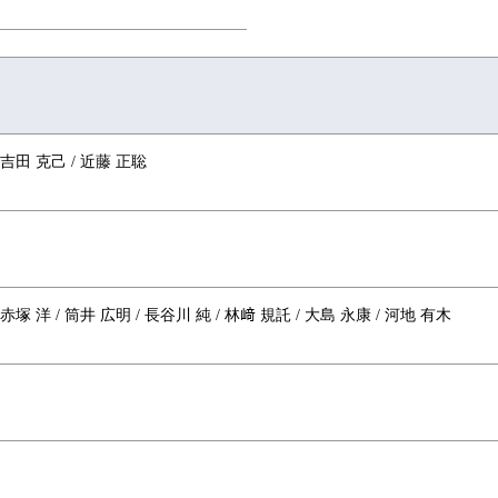
 吉田 克己 / 近藤 正聡
 赤塚 洋 / 筒井 広明 / 長谷川 純 / 林﨑 規託 / 大島 永康 / 河地 有木