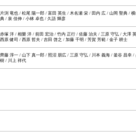
 片渕 竜也 / 松尾 陽一郎 / 富田 英生 / 木名瀬 栄 / 田内 広 / 山岡 聖典 / 
典 / 泉 佳伸 / 小林 卓也 / 久語 輝彦
赤塚 洋 / 相樂 洋 / 前田 宏治 / 竹内 正行 / 佐藤 治夫 / 三原 守弘 / 大澤 英
 西原 健司 / 西原 哲夫 / 吉田 啓之 / 加藤 千明 / 芳賀 芳範 / 金子 耕士
 齊藤 淳一 / 山下 真一郎 / 照沼 朋広 / 三原 守弘 / 川本 義海 / 釜谷 昌幸 
直樹 / 川上 祥代