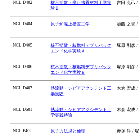
NCL.D402
核不拡散・廃止措置材料工学実
吉田 克己 /
験Ｂ
NCL.D404
原子炉廃止措置工学
加藤 之貴 /
NCL.D405
核不拡散・核燃料デブリバック
塚原 剛彦 /
エンド化学実験Ａ
NCL.D406
核不拡散・核燃料デブリバック
塚原 剛彦 /
エンド化学実験Ｂ
NCL.D407
熱流動・シビアアクシデント工
木倉 宏成 /
学実験
NCL.D601
熱流動・シビアアクシデント工
木倉 宏成 /
学実践特論
NCL.F402
原子力法規と倫理
赤塚 洋 / 