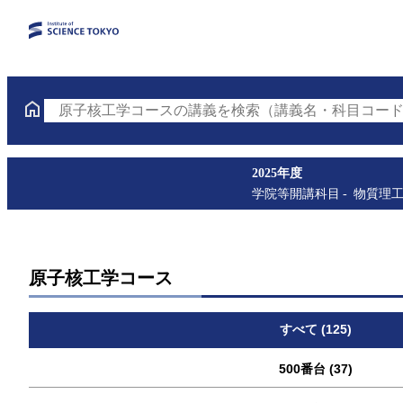
原子核工学コースの講義を検索（講義名・科目コード
2025年度
学院等開講科目
物質理
原子核工学コース
すべて (125)
500番台 (37)