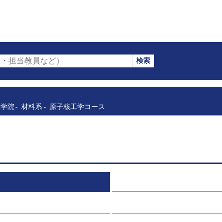
検索
・担当教員など）
工学院
材料系
原子核工学コース