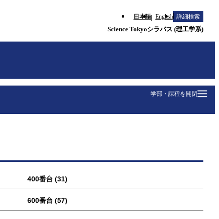
日本語
English
詳細検索
Science Tokyoシラバス (理工学系)
学部・課程を開閉
400番台 (31)
600番台 (57)