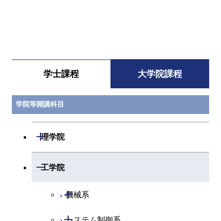
すべてを切り替える
学士課程
大学院課程
学院等開講科目
開閉
理学院
開閉
数学系
開閉
工学院
開閉
物理学系
数学コース
開閉
機械系
開閉
化学系
物理学コース
開閉
システム制御系
機械コース