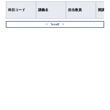
科目コード
講義名
担当教員
開講元