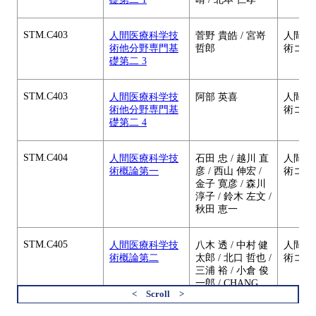
STM.C403
人間医療科学技
菅野 貴皓 / 宮嵜
人間医
術他分野専門基
哲郎
術コー
礎第二 3
STM.C403
人間医療科学技
阿部 英喜
人間医
術他分野専門基
術コー
礎第二 4
STM.C404
人間医療科学技
石田 忠 / 越川 直
人間医
術概論第一
彦 / 西山 伸宏 /
術コー
金子 寛彦 / 森川
淳子 / 鈴木 左文 /
秋田 恵一
STM.C405
人間医療科学技
八木 透 / 中村 健
人間医
術概論第二
太郎 / 北口 哲也 /
術コー
三浦 裕 / 小倉 俊
一郎 / CHANG
TSO-FU / 德田 崇
すべてを切り替える
/ 玉村 啓和