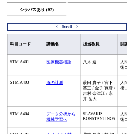
シラバスあり (97)
科目コード
講義名
担当教員
開講元
STM.A401
医療機器概論
八木 透
人間医
術コー
STM.A403
脳の計測
葭田 貴子 / 宮下
人間医
英三 / 金子 寛彦 /
術コー
吉村 奈津江 / 永
井 岳大
STM.A404
SLAVAKIS
データ分析から
人間医
KONSTANTINOS
機械学習へ
術コー