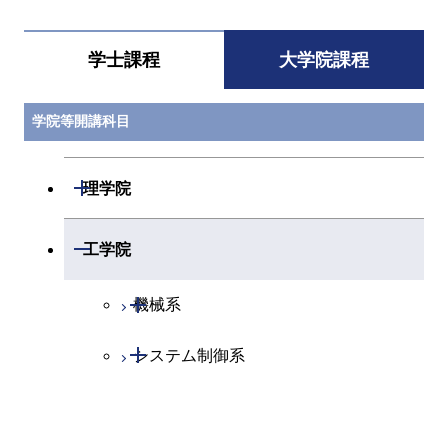
STM.C406
人間医療科学技
畠山 慶一 / 石川
人間医
学士課程
大学院課程
術特別講義第一
聖人 / モリ テツ
術コー
シ
学院等開講科目
STM.C407
人間医療科学技
中山 実
人間医
術特別講義第二
術コー
開閉
理学院
STM.C411
デザイン創造基
林 智広 / 中村 信
人間医
礎
大 / 八木 透 / 小
術コー
倉 俊一郎 / 秦 猛
開閉
数学系
開閉
工学院
志 / 田中 祐圭 /
坂村 圭 / 宮﨑 祐
介 / 梶原 将 / 山
開閉
物理学系
数学コース
開閉
機械系
口 木綿香
開閉
化学系
物理学コース
開閉
システム制御系
機械コース
STM.C412
デザイン創造フ
田中 祐圭 / 八木
人間医
ィールドワーク
透 / 小倉 俊一郎 /
術コー
開閉
秦 猛志 / 林 智広
地球惑星科学系
物質・情報卓越コース
化学コース
開閉
電気電子系
エネルギーコース
システム制御コース
/ 中村 信大 / 坂村
圭 / 宮﨑 祐介 /
専門科目
エネルギーコース
地球惑星科学コース
梶原 将 / 山口 木