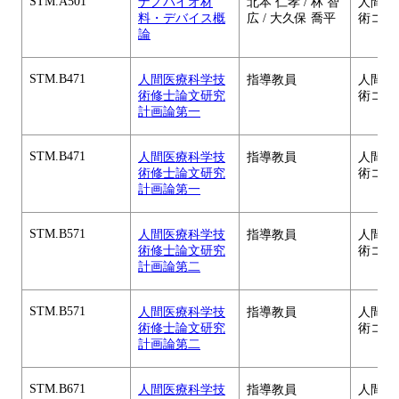
STM.A501
ナノバイオ材
北本 仁孝 / 林 智
人間医
料・デバイス概
広 / 大久保 喬平
術コー
論
STM.B471
人間医療科学技
指導教員
人間医
術修士論文研究
術コー
計画論第一
STM.B471
人間医療科学技
指導教員
人間医
術修士論文研究
術コー
計画論第一
STM.B571
人間医療科学技
指導教員
人間医
術修士論文研究
術コー
計画論第二
STM.B571
人間医療科学技
指導教員
人間医
術修士論文研究
術コー
計画論第二
STM.B671
人間医療科学技
指導教員
人間医