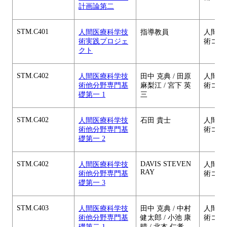
計画論第二
STM.C401
人間医療科学技
指導教員
人間医
術実践プロジェ
術コー
クト
STM.C402
人間医療科学技
田中 克典 / 田原
人間医
術他分野専門基
麻梨江 / 宮下 英
術コー
礎第一 1
三
STM.C402
人間医療科学技
石田 貴士
人間医
術他分野専門基
術コー
礎第一 2
STM.C402
DAVIS STEVEN
人間医療科学技
人間医
RAY
術他分野専門基
術コー
礎第一 3
STM.C403
人間医療科学技
田中 克典 / 中村
人間医
術他分野専門基
健太郎 / 小池 康
術コー
礎第二 1
晴 / 北本 仁孝