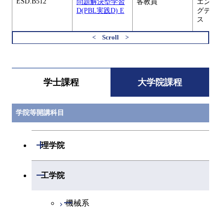
ESD.B512
問題解決型学習
各教員
エンジ
D(PBL実践D) E
グデザ
ス
ESD.B512
問題解決型学習
各教員
エンジ
すべてを切り替える
D(PBL実践D) J
グデザ
ス
学士課程
大学院課程
ESD.B600
博士リカレント
コース主任 / 田
エンジ
研修4（ESDコー
中 正行 / 因幡 和
グデザ
ス） A
晃
ス
学院等開講科目
ESD.B600
博士リカレント
コース主任 / 田
エンジ
研修4（ESDコー
中 正行 / 因幡 和
グデザ
開閉
理学院
ス） B
晃
ス
開閉
数学系
ESD.B609
開閉
問題解決型学習
各教員
エンジ
工学院
E（PBL実践E) E
グデザ
ス
開閉
物理学系
数学コース
開閉
機械系
ESD.B609
問題解決型学習
各教員
エンジ
開閉