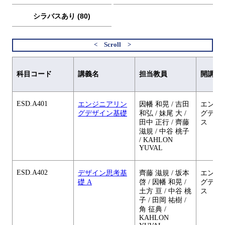
シラバスあり (80)
科目コード
講義名
担当教員
開講元
ESD.A401
エンジニアリン
因幡 和晃 / 吉田
エンジ
グデザイン基礎
和弘 / 妹尾 大 /
グデザ
田中 正行 / 齊藤
ス
滋規 / 中谷 桃子
/ KAHLON
YUVAL
ESD.A402
デザイン思考基
齊藤 滋規 / 坂本
エンジ
礎 A
啓 / 因幡 和晃 /
グデザ
土方 亘 / 中谷 桃
ス
子 / 田岡 祐樹 /
角 征典 /
KAHLON