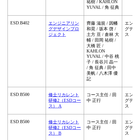
祐樹 / KAHLON
YUVAL / 角 征典
ESD.B402
エンジニアリン
齊藤 滋規 / 因幡
エンジ
グデザインプロ
和晃 / 坂本 啓 /
グデザ
ジェクト
土方 亘 / 倉林 大
ス
輔 / 田岡 祐樹 /
大橋 匠 /
KAHLON
YUVAL / 中谷 桃
子 / 長谷川 晶一
/ 角 征典 / 田中
美帆 / 八木澤 優
記
ESD.B500
修士リカレント
コース主任 / 田
エンジ
研修2（ESDコー
中 正行
グデザ
ス） A
ス
ESD.B500
修士リカレント
コース主任 / 田
エンジ
研修2（ESDコー
中 正行
グデザ
ス） B
ス