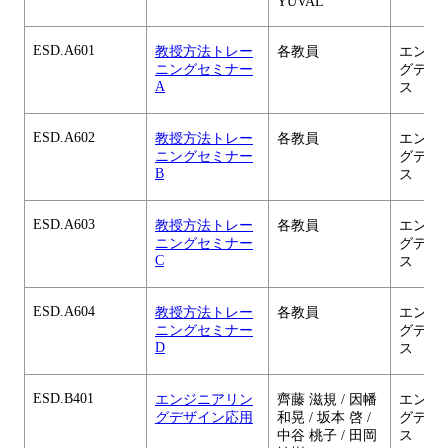
YUVAL
ESD.A601
教授方法トレー
各教員
エンジ
ニングセミナー
グデザ
A
ス
ESD.A602
教授方法トレー
各教員
エンジ
ニングセミナー
グデザ
B
ス
ESD.A603
教授方法トレー
各教員
エンジ
ニングセミナー
グデザ
C
ス
ESD.A604
教授方法トレー
各教員
エンジ
ニングセミナー
グデザ
D
ス
ESD.B401
エンジニアリン
齊藤 滋規 / 因幡
エンジ
グデザイン応用
和晃 / 坂本 啓 /
グデザ
中谷 桃子 / 田岡
ス