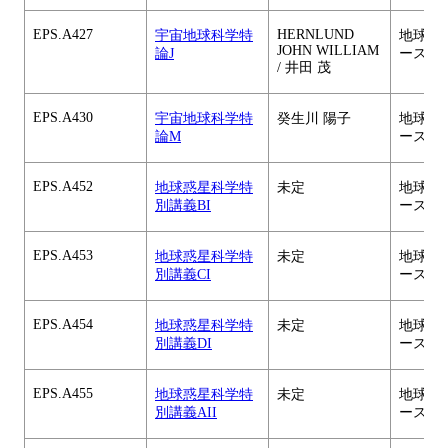
EPS.A427
HERNLUND
宇宙地球科学特
地球惑
JOHN WILLIAM
論J
ース
/ 井田 茂
EPS.A430
宇宙地球科学特
癸生川 陽子
地球惑
論M
ース
EPS.A452
地球惑星科学特
未定
地球惑
別講義BI
ース
EPS.A453
地球惑星科学特
未定
地球惑
別講義CI
ース
EPS.A454
地球惑星科学特
未定
地球惑
別講義DI
ース
EPS.A455
地球惑星科学特
未定
地球惑
別講義AII
ース