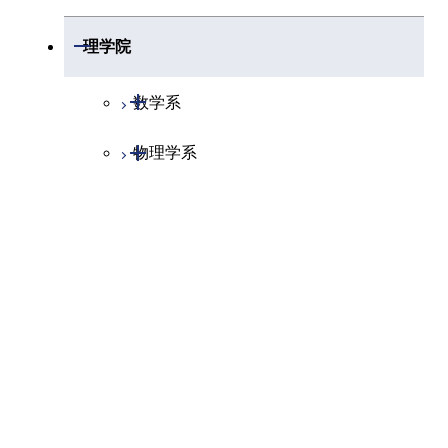
英語G
開閉
理学院
EPS.C531
最先端トピック
奥住 聡
地球惑
スから学ぶ地惑
ース
英語H
開閉
数学系
EPS.C538
地惑キャリアデ
奥住 聡
地球惑
開閉
物理学系
数学コース
ィベロップメン
ース
トE
開閉
化学系
物理学コース
EPS.C539
地惑キャリアデ
奥住 聡
地球惑
開閉
ィベロップメン
ース
地球惑星科学系
物質・情報卓越コース
化学コース
トF
エネルギーコース
地球惑星科学コース
EPS.C540
地惑キャリアデ
奥住 聡
地球惑
ィベロップメン
ース
エネルギー・情報コース
地球生命コース
トG
専門科目
物質・情報卓越コース
EPS.C541
地惑キャリアデ
奥住 聡
地球惑
ィベロップメン
ース
トH