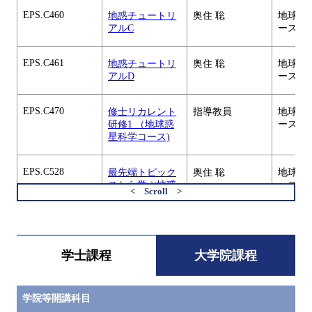
EPS.C460
地惑チュートリ
奥住 聡
地球惑
アルC
ース
EPS.C461
地惑チュートリ
奥住 聡
地球惑
アルD
ース
EPS.C470
修士リカレント
指導教員
地球惑
研修1 （地球惑
ース
星科学コース)
EPS.C528
最先端トピック
奥住 聡
地球惑
スから学ぶ地惑
ース
英語E
すべてを切り替える
EPS.C529
最先端トピック
奥住 聡
地球惑
スから学ぶ地惑
ース
学士課程
大学院課程
英語F
EPS.C530
最先端トピック
奥住 聡
地球惑
学院等開講科目
スから学ぶ地惑
ース