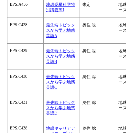
EPS.A456
地球惑星科学特
未定
地球惑
別講義BII
ース
EPS.C428
最先端トピック
奥住 聡
地球惑
スから学ぶ地惑
ース
英語A
EPS.C429
最先端トピック
奥住 聡
地球惑
スから学ぶ地惑
ース
英語B
EPS.C430
最先端トピック
奥住 聡
地球惑
スから学ぶ地惑
ース
英語C
EPS.C431
最先端トピック
奥住 聡
地球惑
スから学ぶ地惑
ース
英語D
EPS.C438
地惑キャリアデ
奥住 聡
地球惑