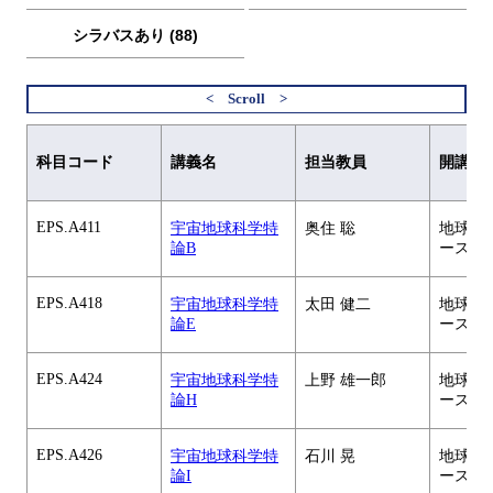
シラバスあり (88)
科目コード
講義名
担当教員
開講元
EPS.A411
宇宙地球科学特
奥住 聡
地球惑
論B
ース
EPS.A418
宇宙地球科学特
太田 健二
地球惑
論E
ース
EPS.A424
宇宙地球科学特
上野 雄一郎
地球惑
論H
ース
EPS.A426
宇宙地球科学特
石川 晃
地球惑
論I
ース