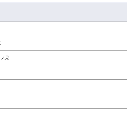
江
塚 大晃