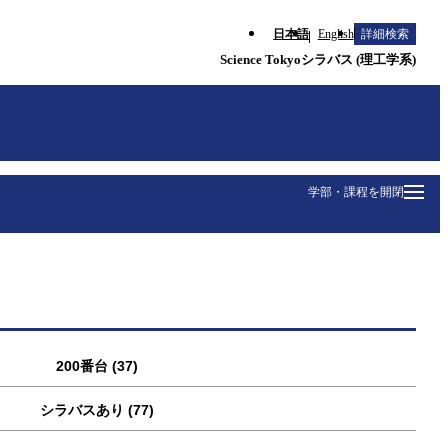
日本語
English
詳細検索
Science Tokyoシラバス (理工学系)
学部・課程を開閉
200番台 (37)
シラバスあり (77)