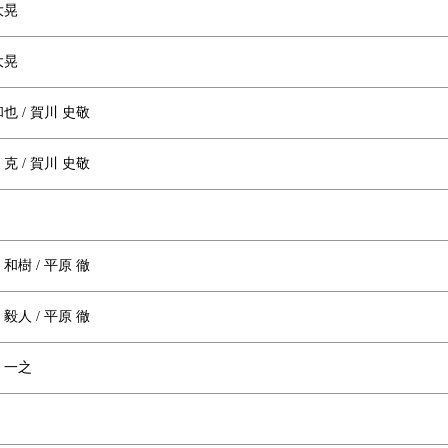
大晃
大晃
和也 / 賀川 史敬
 克 / 賀川 史敬
 和樹 / 平原 徹
 毅人 / 平原 徹
澤 一之