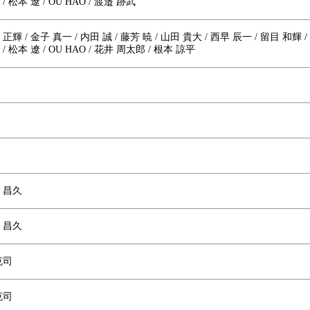
/ 松本 遼 / OU HAO / 渡邉 跡武
正輝 / 金子 真一 / 内田 誠 / 藤芳 暁 / 山田 貴大 / 西早 辰一 / 留目 和輝 
/ 松本 遼 / OU HAO / 花井 周太郎 / 根本 諒平
賀 昌久
賀 昌久
克司
克司