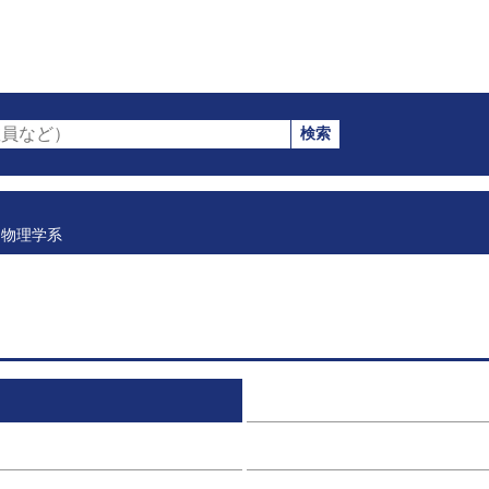
検索
員など）
物理学系