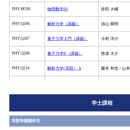
PHY.M330
物理数学III
井田 大輔
PHY.Q206
解析力学（講義）
須山 輝明
PHY.Q207
量子力学入門（講義）
今村 洋介
PHY.Q208
量子力学II（講義）
慈道 大介
PHY.Q216
解析力学(演習） A
藤本 和也 / 山本
すべてを切り替える
PHY.Q216
解析力学(演習） B
山本 和樹 / 藤本
PHY.Q217
量子力学入門（演習） A
足立 聡 / 藤井 
学士課程
PHY.Q217
量子力学入門（演習） B
藤井 啓資 / 足立
学院等開講科目
PHY.Q218
量子力学II（演習） A
藤井 啓資 / 山本