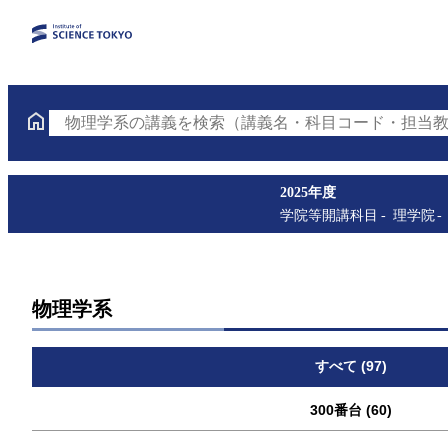
物理学系の講義を検索（講義名・科目コード・担当教
2025年度
学院等開講科目
理学院
物理学系
すべて (97)
300番台 (60)