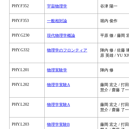
PHY.F352
宇宙物理学
谷津 陽一
PHY.F353
一般相対論
堀内 俊作
PHY.G230
現代物理学概論
平原 徹 / 藤岡 
PHY.G332
物理学のフロンティア
陣内 修 / 佐藤 琢
原 英雄 / YU X
PHY.L201
物理実験学
陣内 修
PHY.L202
物理学実験A
藤岡 宏之 / 打田 
慧介 / 齋藤 了一 
PHY.L202
物理学実験A
藤岡 宏之 / 打田 
慧介 / 齋藤 了一 
PHY.L203
物理学実験B
藤岡 宏之 / 打田 