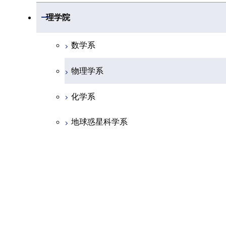
開閉
理学院
PHY.Q218
量子力学II（演習） B
山本 和樹 / 藤井
数学系
PHY.Q311
量子力学III（講義）
横山 毅人
物理学系
PHY.Q321
量子力学III（演習） A
椎野 克 / 横山 
化学系
PHY.Q321
量子力学III（演習） B
横山 毅人 / 椎野
地球惑星科学系
PHY.Q331
相対論的量子力学
慈道 大介
初年次専門科目
PHY.S209
熱力学（物理）(講義）
笹本 智弘
創造プロセス科目
PHY.S219
熱力学（物理）(演習） A
藤本 和也 / 笹
共通専門科目
PHY.S219
熱力学（物理）(演習） B
藤本 和也 / 笹
開閉