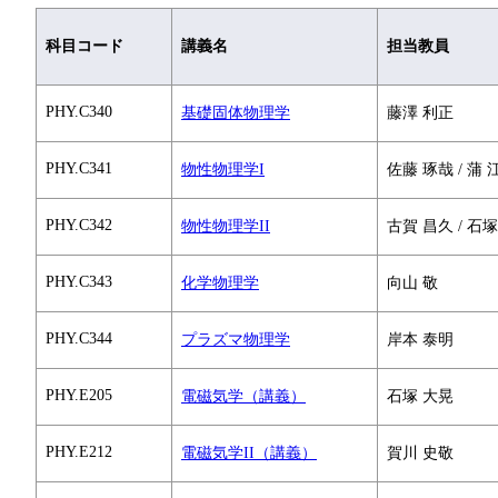
科目コード
講義名
担当教員
PHY.C340
基礎固体物理学
藤澤 利正
PHY.C341
物性物理学I
佐藤 琢哉 / 蒲 
PHY.C342
物性物理学II
古賀 昌久 / 石
PHY.C343
化学物理学
向山 敬
PHY.C344
プラズマ物理学
岸本 泰明
PHY.E205
電磁気学（講義）
石塚 大晃
PHY.E212
電磁気学II（講義）
賀川 史敬