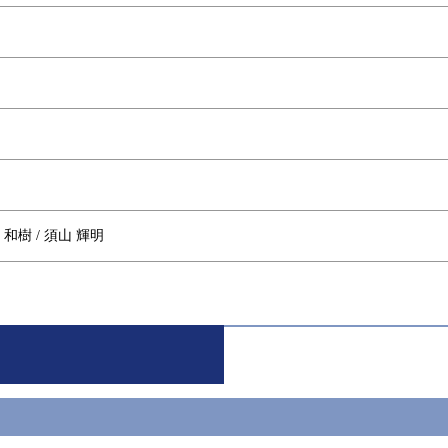
 和樹 / 須山 輝明
 和也 / 須山 輝明
啓資 / 今村 洋介
 聡 / 今村 洋介
 和樹 / 慈道 大介