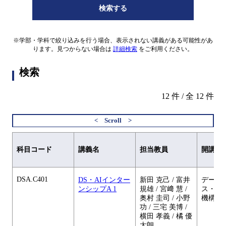
検索する
※学部・学科で絞り込みを行う場合、表示されない講義がある可能性があ
ります。見つからない場合は
詳細検索
をご利用ください。
検索
12 件 / 全 12 件
科目コード
講義名
担当教員
開講元
DSA.C401
DS・AIインター
新田 克己 / 富井
データ
ンシップA 1
規雄 / 宮﨑 慧 /
ス・A
奥村 圭司 / 小野
機構
功 / 三宅 美博 /
横田 孝義 / 橘 優
太朗