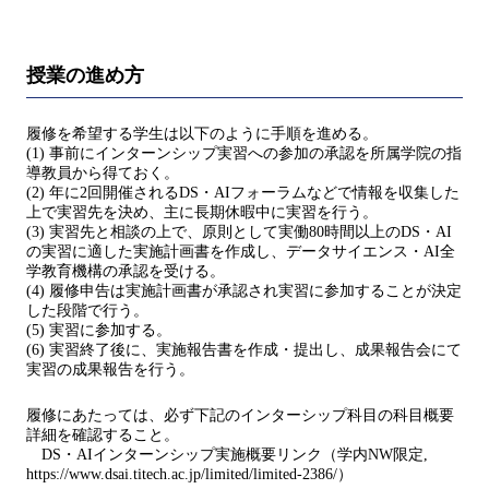
授業の進め方
履修を希望する学生は以下のように手順を進める。
(1) 事前にインターンシップ実習への参加の承認を所属学院の指
導教員から得ておく。
(2) 年に2回開催されるDS・AIフォーラムなどで情報を収集した
上で実習先を決め、主に長期休暇中に実習を行う。
(3) 実習先と相談の上で、原則として実働80時間以上のDS・AI
の実習に適した実施計画書を作成し、データサイエンス・AI全
学教育機構の承認を受ける。
(4) 履修申告は実施計画書が承認され実習に参加することが決定
した段階で行う。
(5) 実習に参加する。
(6) 実習終了後に、実施報告書を作成・提出し、成果報告会にて
実習の成果報告を行う。
履修にあたっては、必ず下記のインターシップ科目の科目概要
詳細を確認すること。
DS・AIインターンシップ実施概要リンク（学内NW限定,
https://www.dsai.titech.ac.jp/limited/limited-2386/）