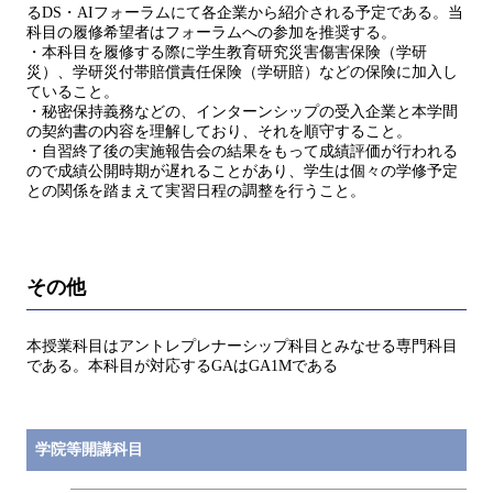
るDS・AIフォーラムにて各企業から紹介される予定である。当
科目の履修希望者はフォーラムへの参加を推奨する。
・本科目を履修する際に学生教育研究災害傷害保険（学研
災）、学研災付帯賠償責任保険（学研賠）などの保険に加入し
ていること。
・秘密保持義務などの、インターンシップの受入企業と本学間
の契約書の内容を理解しており、それを順守すること。
・自習終了後の実施報告会の結果をもって成績評価が行われる
ので成績公開時期が遅れることがあり、学生は個々の学修予定
との関係を踏まえて実習日程の調整を行うこと。
その他
本授業科目はアントレプレナーシップ科目とみなせる専門科目
である。本科目が対応するGAはGA1Mである
学院等開講科目