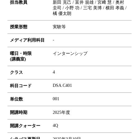
担当教員
新田 克己 / 富井 規雄 / 宮﨑 慧 / 奥村
圭司 / 小野 功 / 三宅 美博 / 横田 孝義 /
橘 優太朗
授業形態
実験等
-
メディア利用科目
曜日・時限
インターンシップ
(講義室)
4
クラス
DSA.C401
科目コード
0
0
1
単位数
開講時期
2025年度
4Q
開講クォーター