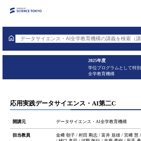
データサイエンス・AI全学教育機構の講義を検索（講
2025年度
学位プログラムとして特別
全学教育機構
応用実践データサイエンス・AI第二C
開講元
データサイエンス・AI全学教育機構
担当教員
金﨑 朝子 / 村田 剛志 / 富井 規雄 / 宮﨑 慧 
/ 樋口 真司 / 河野 敬行 / 赤鹿 秀樹 / 平手 勇