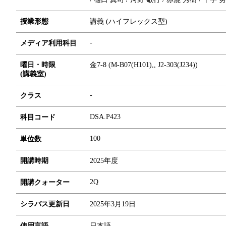
授業形態
講義 (ハイフレックス型)
-
メディア利用科目
曜日・時限
金7-8 (M-B07(H101),, J2-303(J234))
(講義室)
-
クラス
DSA.P423
科目コード
1
0
0
単位数
開講時期
2025年度
2Q
開講クォーター
シラバス更新日
2025年3月19日
使用言語
日本語