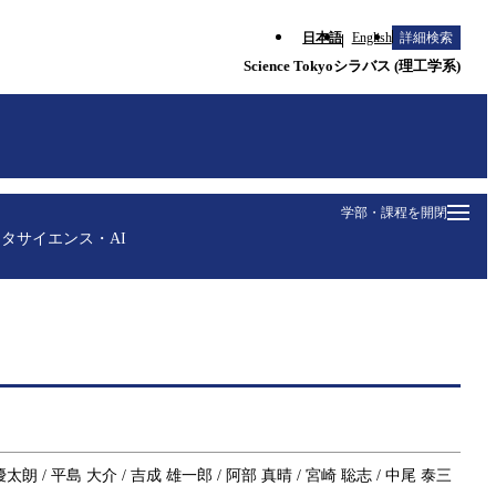
日本語
English
詳細検索
Science Tokyoシラバス (理工学系)
学部・課程を開閉
タサイエンス・AI
 優太朗 / 平島 大介 / 吉成 雄一郎 / 阿部 真晴 / 宮崎 聡志 / 中尾 泰三