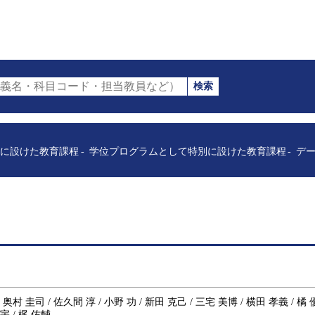
検索
義名・科目コード・担当教員など）
に設けた教育課程
学位プログラムとして特別に設けた教育課程
デー
/ 奥村 圭司 / 佐久間 淳 / 小野 功 / 新田 克己 / 三宅 美博 / 横田 孝義 / 橘
宇 / 梶 佑輔