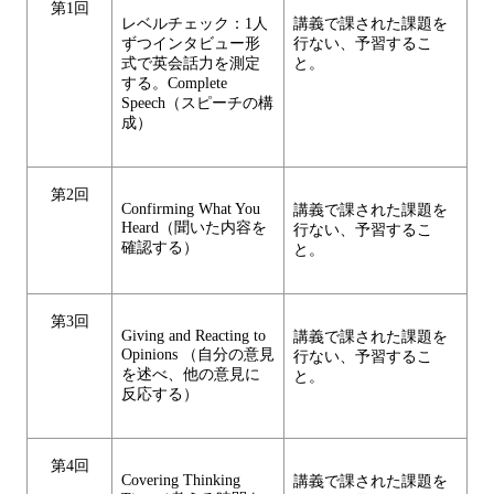
第1回
レベルチェック：1人
講義で課された課題を
ずつインタビュー形
行ない、予習するこ
式で英会話力を測定
と。
する。Complete
Speech（スピーチの構
成）
第2回
Confirming What You
講義で課された課題を
Heard（聞いた内容を
行ない、予習するこ
確認する）
と。
第3回
Giving and Reacting to
講義で課された課題を
Opinions （自分の意見
行ない、予習するこ
を述べ、他の意見に
と。
反応する）
第4回
Covering Thinking
講義で課された課題を