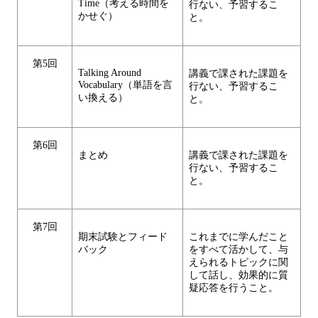
Time（考える時間を
行ない、予習するこ
かせぐ）
と。
第5回
Talking Around
講義で課された課題を
Vocabulary（単語を言
行ない、予習するこ
い換える）
と。
第6回
まとめ
講義で課された課題を
行ない、予習するこ
と。
第7回
期末試験とフィード
これまでに学んだこと
バック
をすべて活かして、与
えられるトピックに関
して話し、効果的に質
疑応答を行うこと。