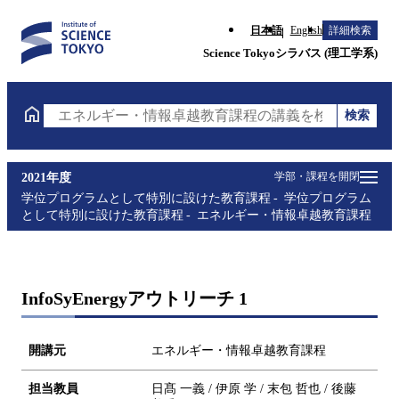
日本語
English
詳細検索
Science Tokyoシラバス (理工学系)
検索
エネルギー・情報卓越教育課程の講義を検索（講義名
学部・課程を開閉
2021年度
学位プログラムとして特別に設けた教育課程
学位プログラム
として特別に設けた教育課程
エネルギー・情報卓越教育課程
InfoSyEnergyアウトリーチ 1
開講元
エネルギー・情報卓越教育課程
担当教員
日髙 一義 / 伊原 学 / 末包 哲也 / 後藤